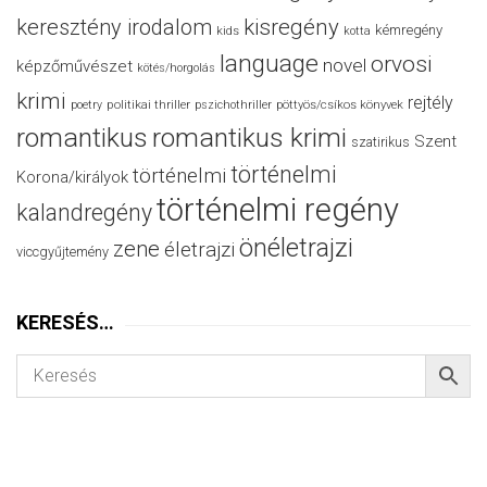
keresztény irodalom
kisregény
kémregény
kids
kotta
language
orvosi
novel
képzőművészet
kötés/horgolás
krimi
rejtély
politikai thriller
poetry
pszichothriller
pöttyös/csíkos könyvek
romantikus
romantikus krimi
Szent
szatirikus
történelmi
történelmi
Korona/királyok
történelmi regény
kalandregény
önéletrajzi
zene
életrajzi
viccgyűjtemény
KERESÉS…