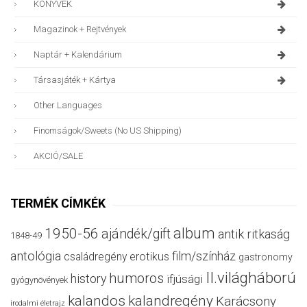
KÖNYVEK
Magazinok + Rejtvények
Naptár + Kalendárium
Társasjáték + Kártya
Other Languages
Finomságok/sweets (no US Shipping)
AKCIÓ/SALE
TERMÉK CÍMKÉK
album
1950-56
ajándék/gift
antik ritkaság
1848-49
antológia
film/színház
családregény
erotikus
gastronomy
II.világháború
humoros
history
ifjúsági
gyógynövények
kalandos
kalandregény
Karácsony
irodalmi életrajz