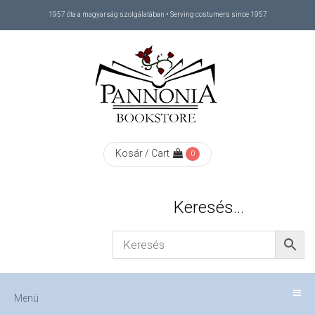
1957 óta a magyarság szolgálatában • Serving costumers since 1957
Menü
RÓLUNK
/
ABOUT
Kosár / Cart
0
US
Keresés…
FIZETÉS
/
Menü
CHECKOUT