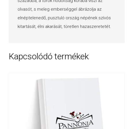
századba, a török hódoltság korába viszi az
olvasót, s meleg emberséggel ábrázolja az
elnéptelenedő, pusztuló ország népének szívós
kitartását, élni akarását, töretlen hazaszeretetét.
Kapcsolódó termékek