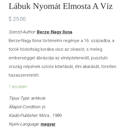
Lábuk Nyomát Elmosta A Víz
$
25.00
Szerző-Author:
Berze-Nagy Ilona
Berze-Nagy Ilona történelmi regénye a 16. századba, a
török hódoltság korába viszi az olvasót, s meleg
emberséggel ábrázolja az elnéptelenedő, pusztuló
ország népének szívós kitartását, élni akarását, töretlen
hazaszeretetét.
1 készleten
Típus-Type:
antikvár
Állapot-Condition:
jó
Kiadó-Publisher:
Móra , 1989
Nyelv-Language:
magyar