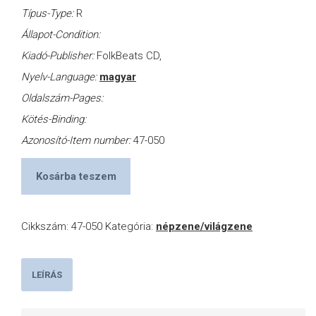
Típus-Type:
R
Állapot-Condition:
Kiadó-Publisher:
FolkBeats CD,
Nyelv-Language:
magyar
Oldalszám-Pages:
Kötés-Binding:
Azonosító-Item number:
47-050
Kosárba teszem
Cikkszám:
47-050
Kategória:
népzene/világzene
LEÍRÁS