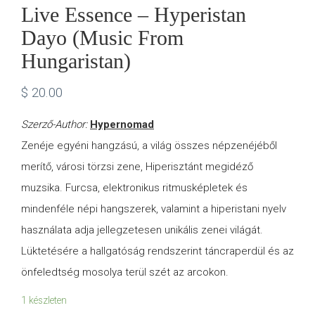
Live Essence – Hyperistan
Dayo (Music From
Hungaristan)
$
20.00
Szerző-Author:
Hypernomad
Zenéje egyéni hangzású, a világ összes népzenéjéből
merítő, városi törzsi zene, Hiperisztánt megidéző
muzsika. Furcsa, elektronikus ritmusképletek és
mindenféle népi hangszerek, valamint a hiperistani nyelv
használata adja jellegzetesen unikális zenei világát.
Lüktetésére a hallgatóság rendszerint táncraperdül és az
önfeledtség mosolya terül szét az arcokon.
1 készleten