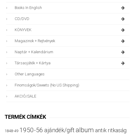
Books In English
CD/DVD
KÖNYVEK
Magazinok + Rejtvények
Naptár + Kalendárium
Társasjáték + Kártya
Other Languages
Finomságok/sweets (no US Shipping)
AKCIÓ/SALE
TERMÉK CÍMKÉK
album
1950-56
ajándék/gift
antik ritkaság
1848-49