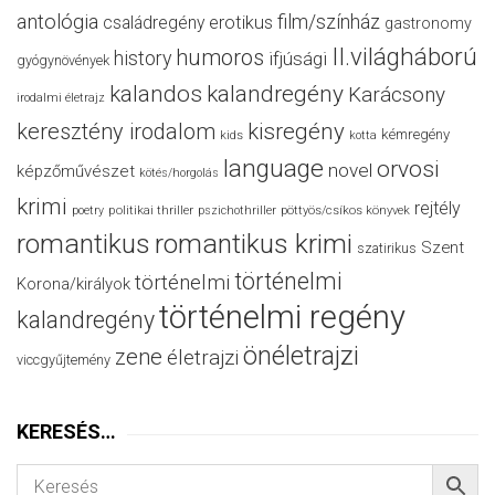
antológia
film/színház
családregény
erotikus
gastronomy
II.világháború
humoros
history
ifjúsági
gyógynövények
kalandos
kalandregény
Karácsony
irodalmi életrajz
keresztény irodalom
kisregény
kémregény
kids
kotta
language
orvosi
novel
képzőművészet
kötés/horgolás
krimi
rejtély
politikai thriller
poetry
pszichothriller
pöttyös/csíkos könyvek
romantikus
romantikus krimi
Szent
szatirikus
történelmi
történelmi
Korona/királyok
történelmi regény
kalandregény
önéletrajzi
zene
életrajzi
viccgyűjtemény
KERESÉS…