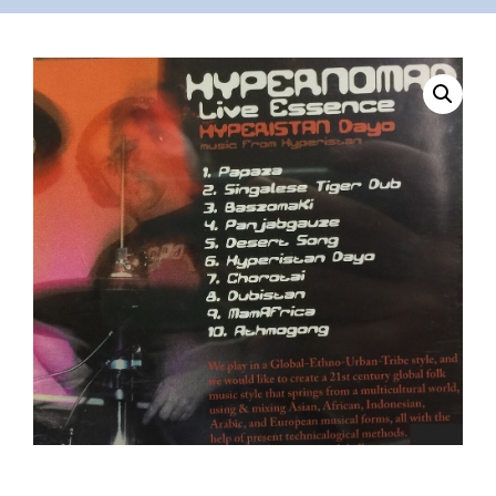
VÁSÁRLÁS
/
SHOP
KAPCSOLAT
/
CONTACT
US