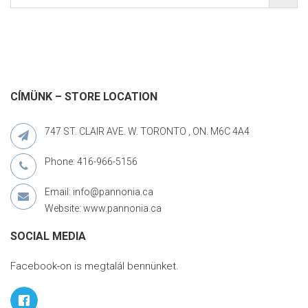
CÍMÜNK – STORE LOCATION
747 ST. CLAIR AVE. W. TORONTO , ON. M6C 4A4
Phone: 416-966-5156
Email: info@pannonia.ca
Website: www.pannonia.ca
SOCIAL MEDIA
Facebook-on is megtalál bennünket.