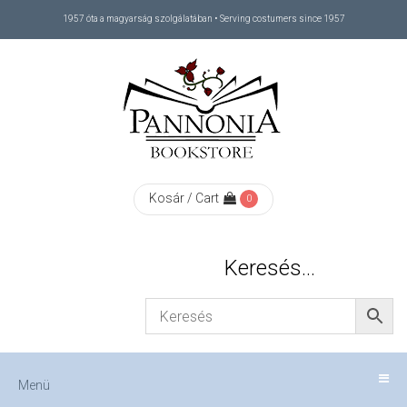
1957 óta a magyarság szolgálatában • Serving costumers since 1957
Menü
RÓLUNK
/
ABOUT
Kosár / Cart
0
US
Keresés…
FIZETÉS
/
Menü
CHECKOUT