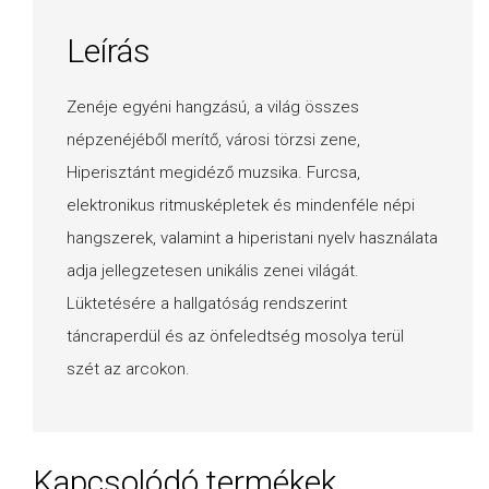
Leírás
Zenéje egyéni hangzású, a világ összes
népzenéjéből merítő, városi törzsi zene,
Hiperisztánt megidéző muzsika. Furcsa,
elektronikus ritmusképletek és mindenféle népi
hangszerek, valamint a hiperistani nyelv használata
adja jellegzetesen unikális zenei világát.
Lüktetésére a hallgatóság rendszerint
táncraperdül és az önfeledtség mosolya terül
szét az arcokon.
Kapcsolódó termékek