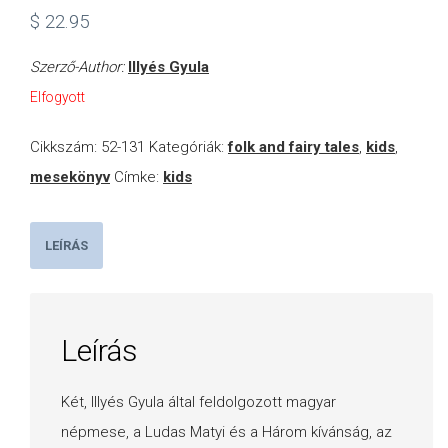
$
22.95
Szerző-Author:
Illyés Gyula
Elfogyott
Cikkszám:
52-131
Kategóriák:
folk and fairy tales
,
kids
,
mesekönyv
Címke:
kids
LEÍRÁS
Leírás
Két, Illyés Gyula által feldolgozott magyar
népmese, a Ludas Matyi és a Három kívánság, az