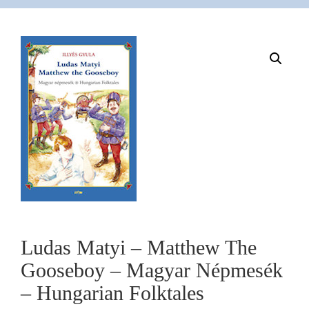
VÁSÁRLÁS
/
SHOP
KAPCSOLAT
/
CONTACT
Ludas Matyi – Matthew The
Gooseboy – Magyar Népmesék
US
– Hungarian Folktales