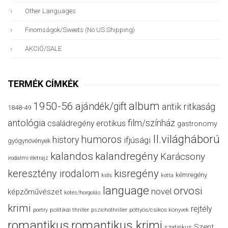
Other Languages
Finomságok/sweets (no US Shipping)
AKCIÓ/SALE
TERMÉK CÍMKÉK
album
1950-56
ajándék/gift
antik ritkaság
1848-49
antológia
film/színház
családregény
erotikus
gastronomy
II.világháború
humoros
history
ifjúsági
gyógynövények
kalandos
kalandregény
Karácsony
irodalmi életrajz
keresztény irodalom
kisregény
kémregény
kids
kotta
language
orvosi
novel
képzőművészet
kötés/horgolás
krimi
rejtély
politikai thriller
poetry
pszichothriller
pöttyös/csíkos könyvek
romantikus
romantikus krimi
Szent
szatirikus