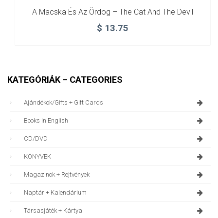
A Macska És Az Ördög – The Cat And The Devil
$
13.75
KATEGÓRIÁK – CATEGORIES
Ajándékok/gifts + Gift Cards
Books In English
CD/DVD
KÖNYVEK
Magazinok + Rejtvények
Naptár + Kalendárium
Társasjáték + Kártya