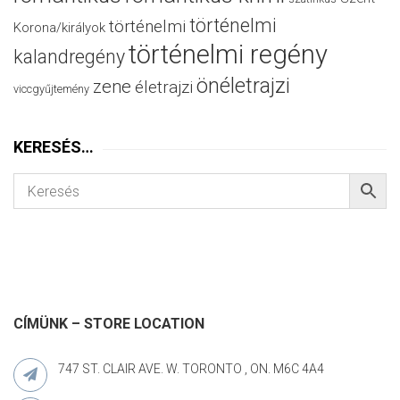
történelmi
történelmi
Korona/királyok
történelmi regény
kalandregény
önéletrajzi
zene
életrajzi
viccgyűjtemény
KERESÉS…
CÍMÜNK – STORE LOCATION
747 ST. CLAIR AVE. W. TORONTO , ON. M6C 4A4