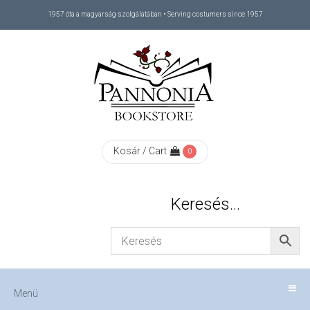
1957 óta a magyarság szolgálatában • Serving costumers since 1957
Menü
RÓLUNK
/
ABOUT
Kosár / Cart
0
US
Keresés…
FIZETÉS
/
Menü
CHECKOUT