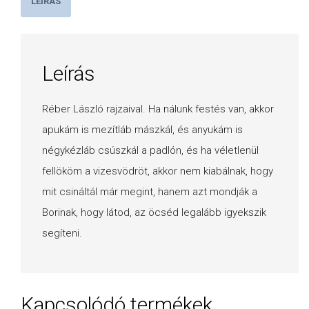
LEÍRÁS
Leírás
Réber László rajzaival. Ha nálunk festés van, akkor
apukám is mezítláb mászkál, és anyukám is
négykézláb csúszkál a padlón, és ha véletlenül
fellököm a vizesvödröt, akkor nem kiabálnak, hogy
mit csináltál már megint, hanem azt mondják a
Borinak, hogy látod, az öcséd legalább igyekszik
segíteni.
Kapcsolódó termékek