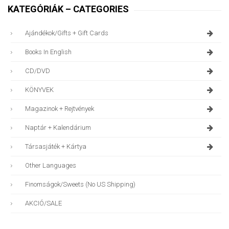
KATEGÓRIÁK – CATEGORIES
Ajándékok/gifts + Gift Cards
Books In English
CD/DVD
KÖNYVEK
Magazinok + Rejtvények
Naptár + Kalendárium
Társasjáték + Kártya
Other Languages
Finomságok/sweets (no US Shipping)
AKCIÓ/SALE