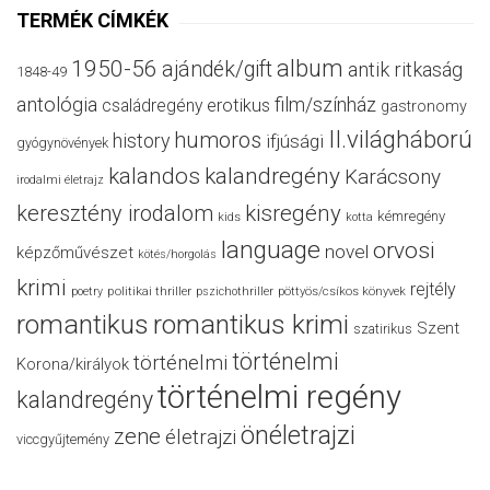
TERMÉK CÍMKÉK
album
1950-56
ajándék/gift
antik ritkaság
1848-49
antológia
film/színház
családregény
erotikus
gastronomy
II.világháború
humoros
history
ifjúsági
gyógynövények
kalandos
kalandregény
Karácsony
irodalmi életrajz
keresztény irodalom
kisregény
kémregény
kids
kotta
language
orvosi
novel
képzőművészet
kötés/horgolás
krimi
rejtély
politikai thriller
poetry
pszichothriller
pöttyös/csíkos könyvek
romantikus
romantikus krimi
Szent
szatirikus
történelmi
történelmi
Korona/királyok
történelmi regény
kalandregény
önéletrajzi
zene
életrajzi
viccgyűjtemény