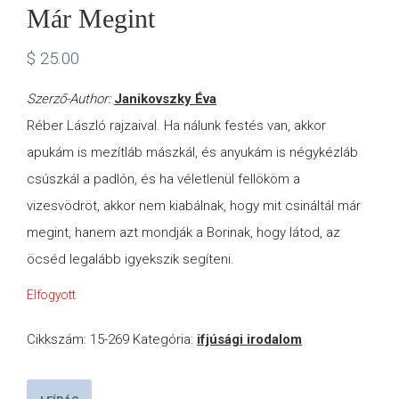
Már Megint
$
25.00
Szerző-Author:
Janikovszky Éva
Réber László rajzaival. Ha nálunk festés van, akkor
apukám is mezítláb mászkál, és anyukám is négykézláb
csúszkál a padlón, és ha véletlenül fellököm a
vizesvödröt, akkor nem kiabálnak, hogy mit csináltál már
megint, hanem azt mondják a Borinak, hogy látod, az
öcséd legalább igyekszik segíteni.
Elfogyott
Cikkszám:
15-269
Kategória:
ifjúsági irodalom