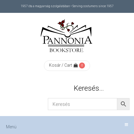
1957 óta a magyarság szolgálatában • Serving costumers since 1957
Menü
RÓLUNK
/
ABOUT
Kosár / Cart
0
US
Keresés…
FIZETÉS
/
Menü
CHECKOUT