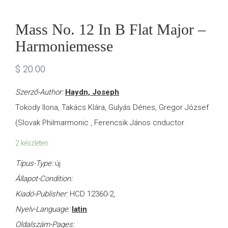
Mass No. 12 In B Flat Major –
Harmoniemesse
$
20.00
Szerző-Author:
Haydn, Joseph
Tokody Ilona, Takács Klára, Gulyás Dénes, Gregor József
(Slovak Philmarmonic , Ferencsik János cnductor
2 készleten
Típus-Type:
új
Állapot-Condition:
Kiadó-Publisher:
HCD 12360-2,
Nyelv-Language:
latin
Oldalszám-Pages: