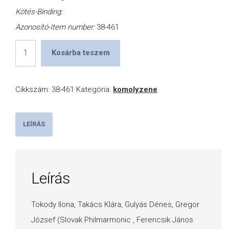
Kötés-Binding:
Azonosító-Item number:
38-461
Mass
Kosárba teszem
No.
12
Cikkszám:
38-461
Kategória:
komolyzene
in
B
flat
LEÍRÁS
major
-
Harmoniemesse
Leírás
mennyiség
Tokody Ilona, Takács Klára, Gulyás Dénes, Gregor
József (Slovak Philmarmonic , Ferencsik János