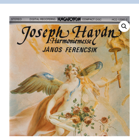
VÁSÁRLÁS
/
SHOP
KAPCSOLAT
/
CONTACT
US