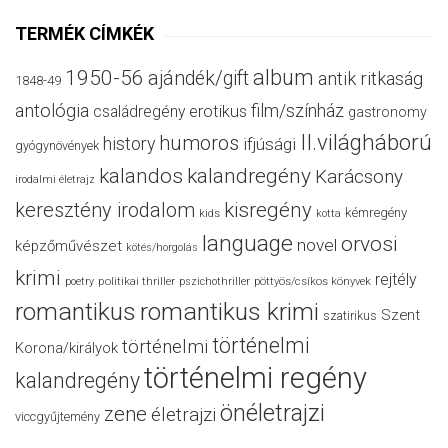
TERMÉK CÍMKÉK
album
1950-56
ajándék/gift
antik ritkaság
1848-49
antológia
film/színház
családregény
erotikus
gastronomy
II.világháború
humoros
history
ifjúsági
gyógynövények
kalandos
kalandregény
Karácsony
irodalmi életrajz
keresztény irodalom
kisregény
kémregény
kids
kotta
language
orvosi
novel
képzőművészet
kötés/horgolás
krimi
rejtély
politikai thriller
poetry
pszichothriller
pöttyös/csíkos könyvek
romantikus
romantikus krimi
Szent
szatirikus
történelmi
történelmi
Korona/királyok
történelmi regény
kalandregény
önéletrajzi
zene
életrajzi
viccgyűjtemény