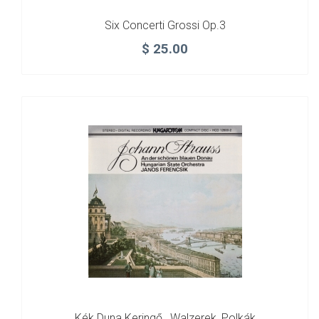
Six Concerti Grossi Op.3
$
25.00
Kék Duna Keringő , Walzerek, Polkák