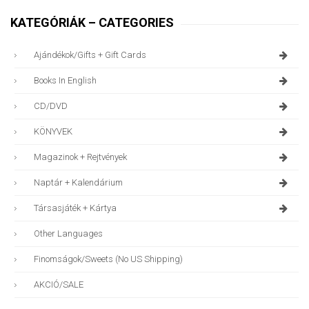
KATEGÓRIÁK – CATEGORIES
Ajándékok/gifts + Gift Cards
Books In English
CD/DVD
KÖNYVEK
Magazinok + Rejtvények
Naptár + Kalendárium
Társasjáték + Kártya
Other Languages
Finomságok/sweets (no US Shipping)
AKCIÓ/SALE