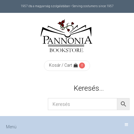
1957 óta a magyarság szolgálatában • Serving costumers since 1957
Menü
RÓLUNK
/
ABOUT
Kosár / Cart
0
US
Keresés…
FIZETÉS
/
Menü
CHECKOUT