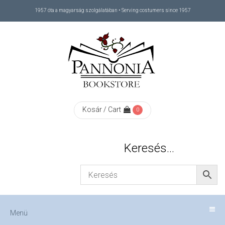
1957 óta a magyarság szolgálatában • Serving costumers since 1957
Menü
RÓLUNK
/
ABOUT
Kosár / Cart
0
US
Keresés…
FIZETÉS
/
Menü
CHECKOUT