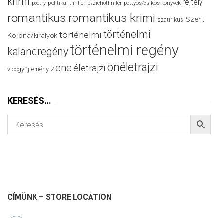
krimi
rejtély
politikai thriller
poetry
pszichothriller
pöttyös/csíkos könyvek
romantikus
romantikus krimi
Szent
szatirikus
történelmi
történelmi
Korona/királyok
történelmi regény
kalandregény
önéletrajzi
zene
életrajzi
viccgyűjtemény
KERESÉS…
CÍMÜNK – STORE LOCATION