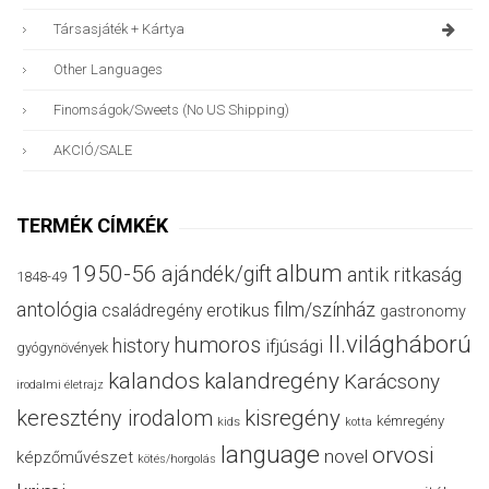
Társasjáték + Kártya
Other Languages
Finomságok/sweets (no US Shipping)
AKCIÓ/SALE
TERMÉK CÍMKÉK
album
1950-56
ajándék/gift
antik ritkaság
1848-49
antológia
film/színház
családregény
erotikus
gastronomy
II.világháború
humoros
history
ifjúsági
gyógynövények
kalandos
kalandregény
Karácsony
irodalmi életrajz
keresztény irodalom
kisregény
kémregény
kids
kotta
language
orvosi
novel
képzőművészet
kötés/horgolás