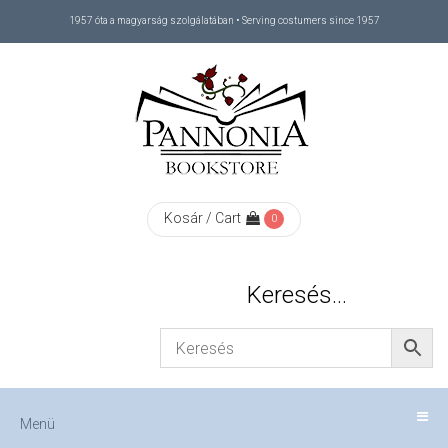
1957 óta a magyarság szolgálatában • Serving costumers since 1957
Menü
RÓLUNK
/
ABOUT
Kosár / Cart
0
US
Keresés…
FIZETÉS
/
Menü
CHECKOUT