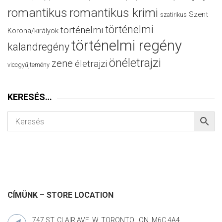
romantikus
romantikus krimi
Szent
szatirikus
történelmi
történelmi
Korona/királyok
történelmi regény
kalandregény
önéletrajzi
zene
életrajzi
viccgyűjtemény
KERESÉS…
CÍMÜNK – STORE LOCATION
747 ST. CLAIR AVE. W. TORONTO , ON. M6C 4A4