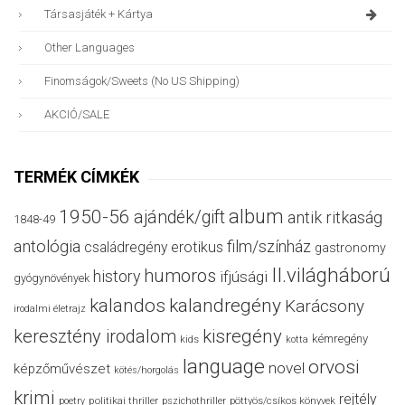
Társasjáték + Kártya
Other Languages
Finomságok/sweets (no US Shipping)
AKCIÓ/SALE
TERMÉK CÍMKÉK
album
1950-56
ajándék/gift
antik ritkaság
1848-49
antológia
film/színház
családregény
erotikus
gastronomy
II.világháború
humoros
history
ifjúsági
gyógynövények
kalandos
kalandregény
Karácsony
irodalmi életrajz
keresztény irodalom
kisregény
kémregény
kids
kotta
language
orvosi
novel
képzőművészet
kötés/horgolás
krimi
rejtély
politikai thriller
poetry
pszichothriller
pöttyös/csíkos könyvek