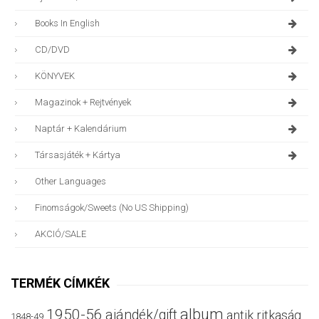
Books In English
CD/DVD
KÖNYVEK
Magazinok + Rejtvények
Naptár + Kalendárium
Társasjáték + Kártya
Other Languages
Finomságok/sweets (no US Shipping)
AKCIÓ/SALE
TERMÉK CÍMKÉK
album
1950-56
ajándék/gift
antik ritkaság
1848-49