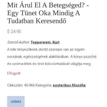
Mit Árul El A Betegséged? -
Egy Tünet Oka Mindig A
Tudatban Keresendő
$
24.90
Szerző-Author:
Tepperwein, Kurt
A lelki tényezőknek döntő szerepe van az egyén
sorsának, egészségének alakításában. A könyv psziché
és szóma-lélek és test kölcsönhatását világítja meg.
Elfogyott
Cikkszám:
40-966
Kategória:
ezoterikus filozófia
LEÍRÁS