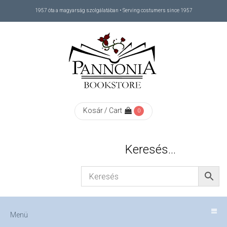
1957 óta a magyarság szolgálatában • Serving costumers since 1957
Menü
RÓLUNK
/
ABOUT
Kosár / Cart
0
US
Keresés…
FIZETÉS
/
Menü
CHECKOUT