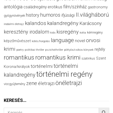
antológia
film/színház
családregény
erotikus
gastronomy
II.világháború
humoros
history
ifjúsági
gyógynövények
kalandos
kalandregény
Karácsony
irodalmi életrajz
keresztény irodalom
kisregény
kémregény
kids
kotta
language
orvosi
novel
képzőművészet
kötés/horgolás
krimi
rejtély
politikai thriller
poetry
pszichothriller
pöttyös/csíkos könyvek
romantikus
romantikus krimi
Szent
szatirikus
történelmi
történelmi
Korona/királyok
történelmi regény
kalandregény
önéletrajzi
zene
életrajzi
viccgyűjtemény
KERESÉS…