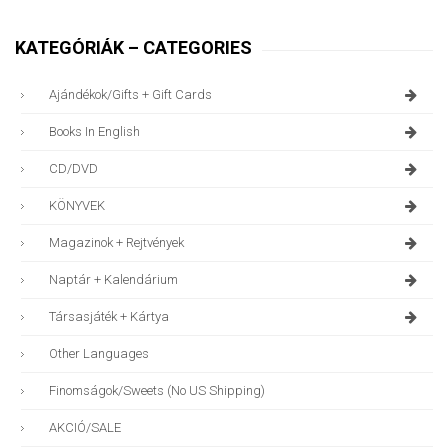
KATEGÓRIÁK – CATEGORIES
Ajándékok/gifts + Gift Cards
Books In English
CD/DVD
KÖNYVEK
Magazinok + Rejtvények
Naptár + Kalendárium
Társasjáték + Kártya
Other Languages
Finomságok/sweets (no US Shipping)
AKCIÓ/SALE