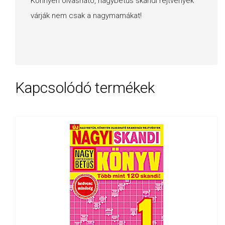
Könnyen olvasható, nagybetűs skandi rejtvények
várják nem csak a nagymamákat!
Kapcsolódó termékek