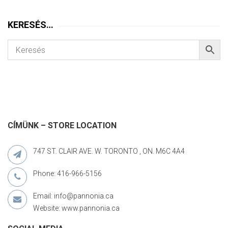
KERESÉS…
CÍMÜNK – STORE LOCATION
747 ST. CLAIR AVE. W. TORONTO , ON. M6C 4A4
Phone: 416-966-5156
Email: info@pannonia.ca
Website: www.pannonia.ca