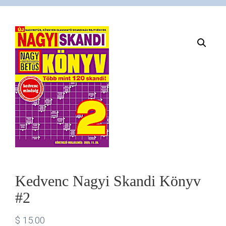
VÁSÁRLÁS
/
SHOP
KAPCSOLAT
/
CONTACT
Kedvenc Nagyi Skandi Könyv
#2
US
$
15.00