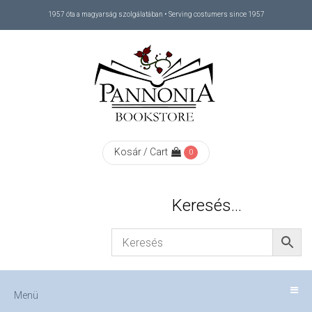
1957 óta a magyarság szolgálatában • Serving costumers since 1957
Menü
RÓLUNK
/
ABOUT
Kosár / Cart
0
US
Keresés…
FIZETÉS
/
Menü
CHECKOUT