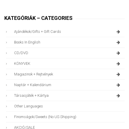
KATEGÓRIÁK – CATEGORIES
Ajándékok/gifts + Gift Cards
Books In English
CD/DVD
KÖNYVEK
Magazinok + Rejtvények
Naptár + Kalendárium
Társasjáték + Kártya
Other Languages
Finomságok/sweets (no US Shipping)
AKCIÓ/SALE