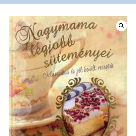
VÁSÁRLÁS
/
SHOP
KAPCSOLAT
/
CONTACT
US