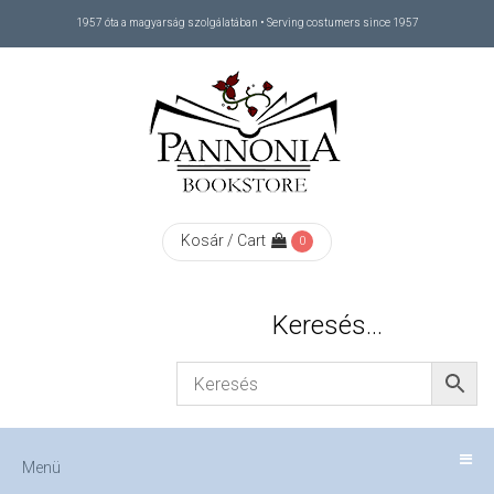
1957 óta a magyarság szolgálatában • Serving costumers since 1957
Menü
RÓLUNK
/
ABOUT
Kosár / Cart
0
US
Keresés…
FIZETÉS
/
Menü
CHECKOUT