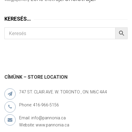
KERESÉS…
CÍMÜNK – STORE LOCATION
747 ST. CLAIR AVE. W. TORONTO , ON. M6C 4A4
Phone: 416-966-5156
Email: info@pannonia.ca
Website: www.pannonia.ca