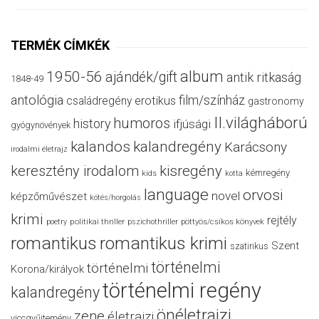
TERMÉK CÍMKÉK
album
1950-56
ajándék/gift
antik ritkaság
1848-49
antológia
film/színház
családregény
erotikus
gastronomy
II.világháború
humoros
history
ifjúsági
gyógynövények
kalandos
kalandregény
Karácsony
irodalmi életrajz
keresztény irodalom
kisregény
kémregény
kids
kotta
language
orvosi
novel
képzőművészet
kötés/horgolás
krimi
rejtély
politikai thriller
poetry
pszichothriller
pöttyös/csíkos könyvek
romantikus
romantikus krimi
Szent
szatirikus
történelmi
történelmi
Korona/királyok
történelmi regény
kalandregény
önéletrajzi
zene
életrajzi
viccgyűjtemény