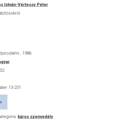
s István-Vértessy Péter
bítósokról
r
pirodalmi , 1986
gyar
32
a
mber:
13-251
m
ategória:
káros szenvedély