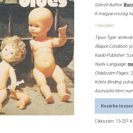
Szerző-Author:
Boro
A magyarországi ká
1 készleten
Típus-Type:
antikvá
Állapot-Condition:
jó
Kiadó-Publisher:
Szé
Nyelv-Language:
ma
Oldalszám-Pages:
2
Kötés-Binding:
puh
Azonosító-Item nu
Kosárba tesze
Cikkszám:
13-251
K