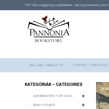
1957 óta a magyarság szolgálatában • Serving costumers since 
RÓLUNK / ABOUT US
FIZETÉS / CHECKOUT
KATEGÓRIÁK – CATEGORIES
Ajándékok/gifts + Gift Cards
Books In English