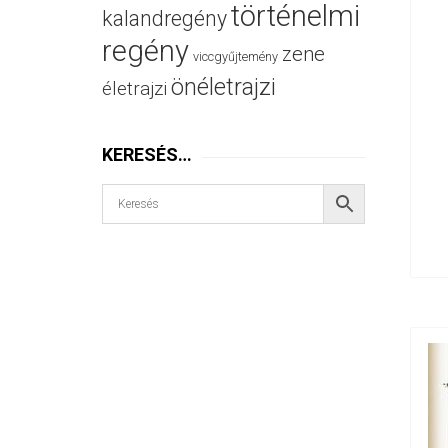
történelmi
kalandregény
regény
zene
viccgyűjtemény
önéletrajzi
életrajzi
KERESÉS…