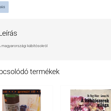
RÁS
Leírás
 magyarországi kábítósokról
pcsolódó termékek