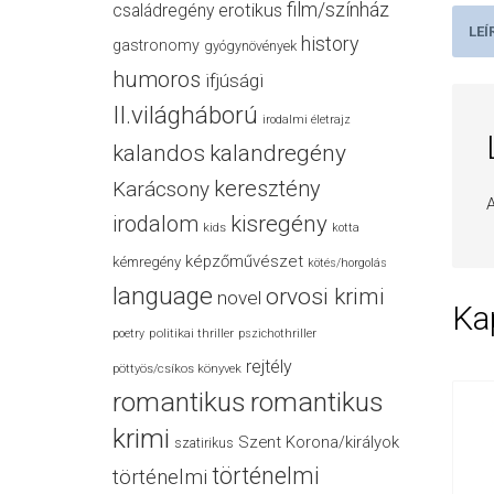
film/színház
családregény
erotikus
LEÍ
history
gastronomy
gyógynövények
humoros
ifjúsági
II.világháború
irodalmi életrajz
kalandos
kalandregény
keresztény
Karácsony
A
irodalom
kisregény
kids
kotta
képzőművészet
kémregény
kötés/horgolás
language
orvosi krimi
novel
Ka
politikai thriller
poetry
pszichothriller
rejtély
pöttyös/csíkos könyvek
romantikus
romantikus
krimi
Szent Korona/királyok
szatirikus
történelmi
történelmi