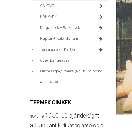
CD/DVD
KÖNYVEK
Magazinok + Rejtvények
Naptár + Kalendárium
Társasjáték + Kártya
Other Languages
Finomságok/sweets (no US Shipping)
AKCIÓ/SALE
TERMÉK CÍMKÉK
1950-56
ajándék/gift
1848-49
album
antik ritkaság
antológia