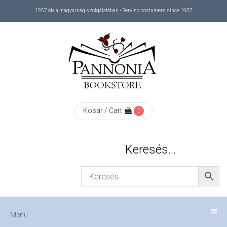
1957 óta a magyarság szolgálatában • Serving costumers since 1957
Menü
RÓLUNK
/
ABOUT
Kosár / Cart
0
US
Keresés…
FIZETÉS
/
Menü
CHECKOUT