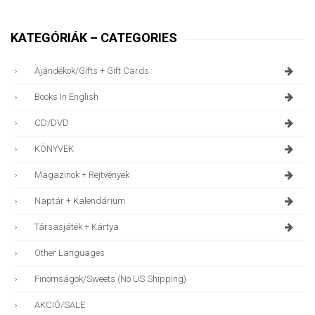
KATEGÓRIÁK – CATEGORIES
Ajándékok/gifts + Gift Cards
Books In English
CD/DVD
KÖNYVEK
Magazinok + Rejtvények
Naptár + Kalendárium
Társasjáték + Kártya
Other Languages
Finomságok/sweets (no US Shipping)
AKCIÓ/SALE