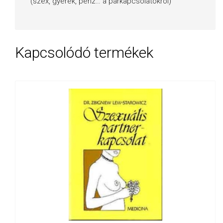
(szex, gyerek, pénz… a párkapcsolatokról)
Kapcsolódó termékek