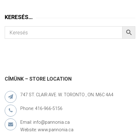
KERESÉS…
CÍMÜNK – STORE LOCATION
747 ST. CLAIR AVE. W. TORONTO , ON. M6C 4A4
Phone: 416-966-5156
Email: info@pannonia.ca
Website: www.pannonia.ca