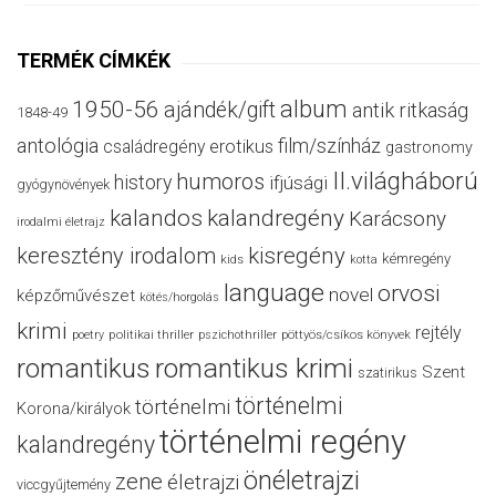
TERMÉK CÍMKÉK
album
1950-56
ajándék/gift
antik ritkaság
1848-49
antológia
film/színház
családregény
erotikus
gastronomy
II.világháború
humoros
history
ifjúsági
gyógynövények
kalandos
kalandregény
Karácsony
irodalmi életrajz
keresztény irodalom
kisregény
kémregény
kids
kotta
language
orvosi
novel
képzőművészet
kötés/horgolás
krimi
rejtély
politikai thriller
poetry
pszichothriller
pöttyös/csíkos könyvek
romantikus
romantikus krimi
Szent
szatirikus
történelmi
történelmi
Korona/királyok
történelmi regény
kalandregény
önéletrajzi
zene
életrajzi
viccgyűjtemény