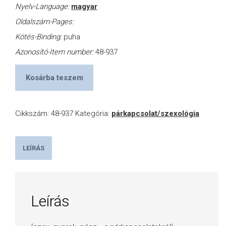
Nyelv-Language:
magyar
Oldalszám-Pages:
Kötés-Binding:
puha
Azonosító-Item number:
48-937
Kosárba teszem
Cikkszám:
48-937
Kategória:
párkapcsolat/szexológia
LEÍRÁS
Leírás