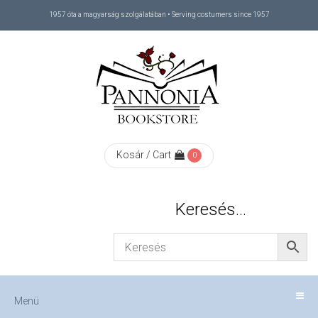
1957 óta a magyarság szolgálatában • Serving costumers since 1957
Menü
RÓLUNK
/
ABOUT
Kosár / Cart
0
US
Keresés…
FIZETÉS
/
Menü
CHECKOUT