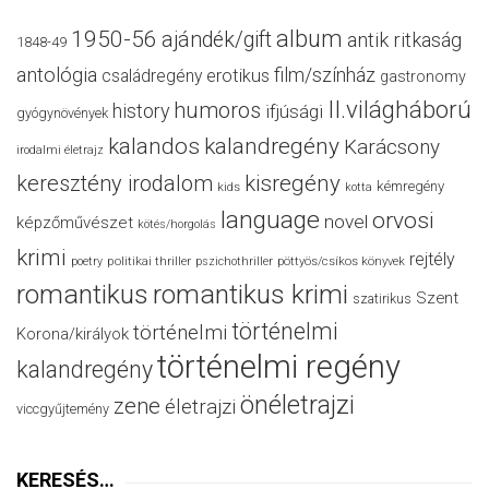
album
1950-56
ajándék/gift
antik ritkaság
1848-49
antológia
film/színház
családregény
erotikus
gastronomy
II.világháború
humoros
history
ifjúsági
gyógynövények
kalandos
kalandregény
Karácsony
irodalmi életrajz
keresztény irodalom
kisregény
kémregény
kids
kotta
language
orvosi
novel
képzőművészet
kötés/horgolás
krimi
rejtély
politikai thriller
poetry
pszichothriller
pöttyös/csíkos könyvek
romantikus
romantikus krimi
Szent
szatirikus
történelmi
történelmi
Korona/királyok
történelmi regény
kalandregény
önéletrajzi
zene
életrajzi
viccgyűjtemény
KERESÉS…