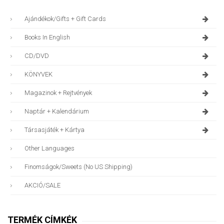
Ajándékok/gifts + Gift Cards
Books In English
CD/DVD
KÖNYVEK
Magazinok + Rejtvények
Naptár + Kalendárium
Társasjáték + Kártya
Other Languages
Finomságok/sweets (no US Shipping)
AKCIÓ/SALE
TERMÉK CÍMKÉK