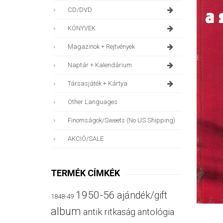
CD/DVD
KÖNYVEK
Magazinok + Rejtvények
Naptár + Kalendárium
Társasjáték + Kártya
Other Languages
Finomságok/sweets (no US Shipping)
AKCIÓ/SALE
TERMÉK CÍMKÉK
1950-56
ajándék/gift
1848-49
album
antik ritkaság
antológia