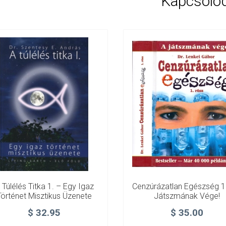
Kapcsoló
 Túlélés Titka 1. – Egy Igaz
Cenzúrázatlan Egészség 1
Történet Misztikus Üzenete
Játszmának Vége!
$
32.95
$
35.00