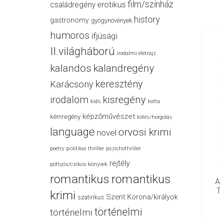
film/színház
családregény
erotikus
history
gastronomy
gyógynövények
humoros
ifjúsági
II.világháború
irodalmi életrajz
kalandos
kalandregény
keresztény
Karácsony
irodalom
kisregény
kids
kotta
képzőművészet
kémregény
kötés/horgolás
language
orvosi krimi
novel
politikai thriller
poetry
pszichothriller
rejtély
pöttyös/csíkos könyvek
romantikus
romantikus
A
krimi
Szent Korona/királyok
szatirikus
történelmi
történelmi