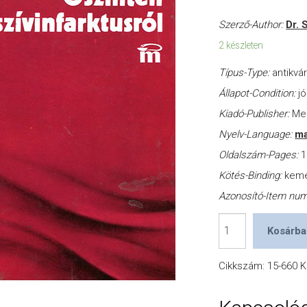
Szerző-Author:
Dr. 
2 készleten
Típus-Type:
antikvá
Állapot-Condition:
jó
Kiadó-Publisher:
Med
Nyelv-Language:
ma
Oldalszám-Pages:
1
Kötés-Binding:
kem
Azonosító-Item nu
Őszintén
Kosárba
a
szívinfarktusról
Cikkszám:
15-660
K
mennyiség