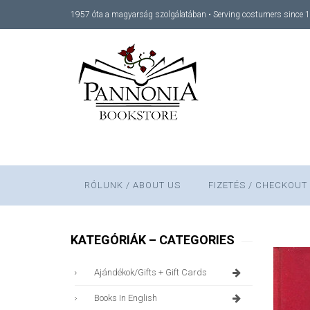
1957 óta a magyarság szolgálatában • Serving costumers since 
RÓLUNK / ABOUT US
FIZETÉS / CHECKOUT
KATEGÓRIÁK – CATEGORIES
Ajándékok/gifts + Gift Cards
Books In English