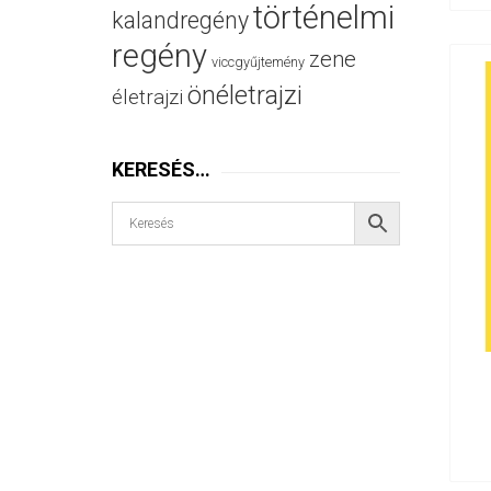
történelmi
kalandregény
regény
zene
viccgyűjtemény
önéletrajzi
életrajzi
KERESÉS…