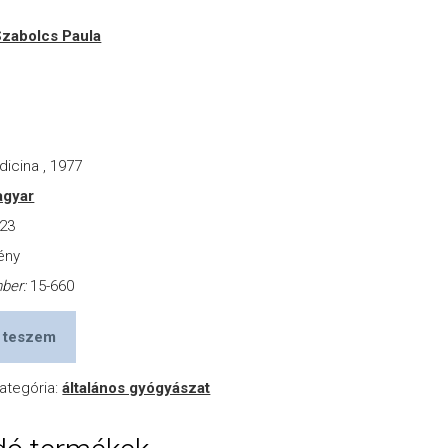
Szabolcs Paula
r
icina , 1977
gyar
23
ény
mber:
15-660
 teszem
ategória:
általános gyógyászat