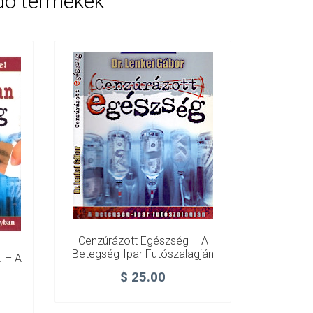
dó termékek
Cenzúrázott Egészség – A
Betegség-Ipar Futószalagján
. – A
$
25.00