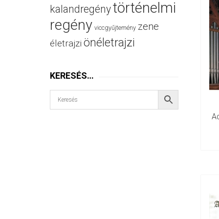
történelmi
kalandregény
regény
zene
viccgyűjtemény
önéletrajzi
életrajzi
KERESÉS…
A