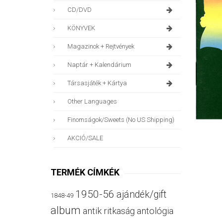
CD/DVD
KÖNYVEK
Magazinok + Rejtvények
Naptár + Kalendárium
Társasjáték + Kártya
Other Languages
Finomságok/sweets (no US Shipping)
AKCIÓ/SALE
TERMÉK CÍMKÉK
1950-56
ajándék/gift
1848-49
album
antik ritkaság
antológia