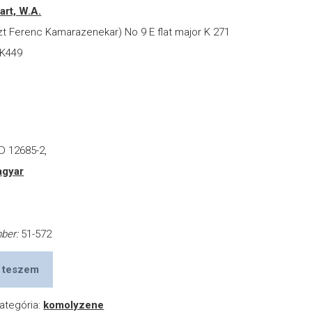
rt, W.A.
zt Ferenc Kamarazenekar) No 9 E flat major K 271
 K449
D 12685-2,
gyar
mber:
51-572
 teszem
ategória:
komolyzene