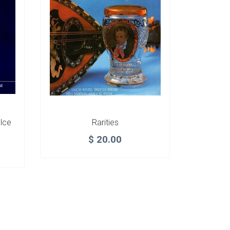
lce
Rarities
$
20.00