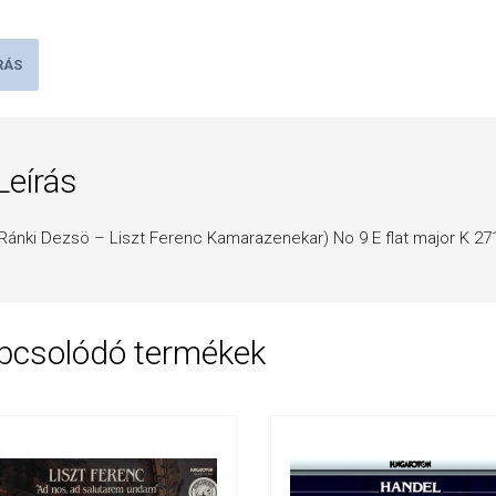
RÁS
Leírás
Ránki Dezsö – Liszt Ferenc Kamarazenekar) No 9 E flat major K 271
pcsolódó termékek