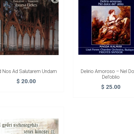
d Nos Ad Salutarem Undam
Delirio Amoroso – Nel Do
Del’oblio
$
20.00
$
25.00