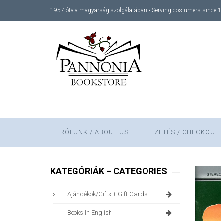
1957 óta a magyarság szolgálatában • Serving costumers since 
RÓLUNK / ABOUT US
FIZETÉS / CHECKOUT
KATEGÓRIÁK – CATEGORIES
Ajándékok/gifts + Gift Cards
Books In English