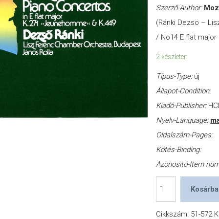
Szerző-Author:
Moza
(Ránki Dezsö – Lis
/ No14 E flat major
2 készleten
Típus-Type:
új
Állapot-Condition:
Kiadó-Publisher:
HC
Nyelv-Language:
ma
Oldalszám-Pages:
Kötés-Binding:
Azonosító-Item nu
Piano
Kosárba
Concertos
mennyiség
Cikkszám:
51-572
K