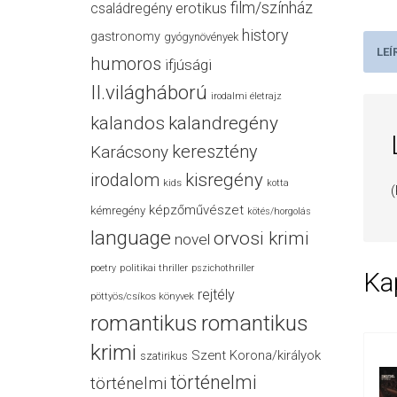
film/színház
családregény
erotikus
history
gastronomy
gyógynövények
LEÍ
humoros
ifjúsági
II.világháború
irodalmi életrajz
kalandos
kalandregény
keresztény
Karácsony
irodalom
kisregény
kids
kotta
(
képzőművészet
kémregény
kötés/horgolás
language
orvosi krimi
novel
politikai thriller
poetry
pszichothriller
Ka
rejtély
pöttyös/csíkos könyvek
romantikus
romantikus
krimi
Szent Korona/királyok
szatirikus
történelmi
történelmi