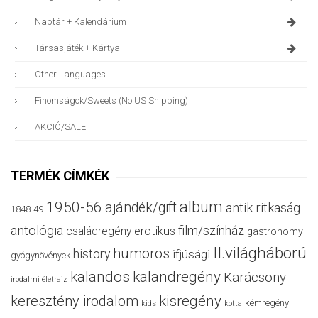
Naptár + Kalendárium
Társasjáték + Kártya
Other Languages
Finomságok/sweets (no US Shipping)
AKCIÓ/SALE
TERMÉK CÍMKÉK
album
1950-56
ajándék/gift
antik ritkaság
1848-49
antológia
film/színház
családregény
erotikus
gastronomy
II.világháború
humoros
history
ifjúsági
gyógynövények
kalandos
kalandregény
Karácsony
irodalmi életrajz
keresztény irodalom
kisregény
kémregény
kids
kotta