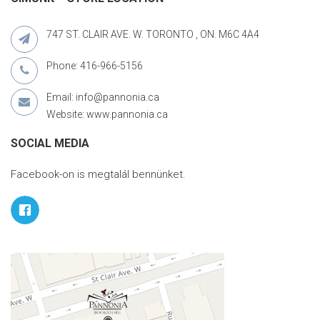
747 ST. CLAIR AVE. W. TORONTO , ON. M6C 4A4
Phone: 416-966-5156
Email: info@pannonia.ca
Website: www.pannonia.ca
SOCIAL MEDIA
Facebook-on is megtalál bennünket.