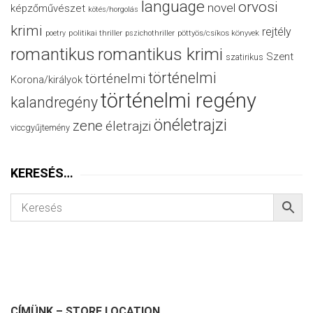
language
orvosi
novel
képzőművészet
kötés/horgolás
krimi
rejtély
politikai thriller
poetry
pszichothriller
pöttyös/csíkos könyvek
romantikus
romantikus krimi
Szent
szatirikus
történelmi
történelmi
Korona/királyok
történelmi regény
kalandregény
önéletrajzi
zene
életrajzi
viccgyűjtemény
KERESÉS…
CÍMÜNK – STORE LOCATION