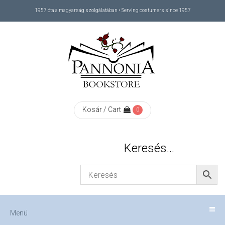
1957 óta a magyarság szolgálatában • Serving costumers since 1957
Menü
RÓLUNK
/
ABOUT
Kosár / Cart
0
US
Keresés…
FIZETÉS
/
Menü
CHECKOUT