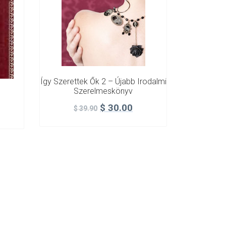
Így Szerettek Ők 2 – Újabb Irodalmi
Szerelmeskönyv
$
30.00
$
39.90