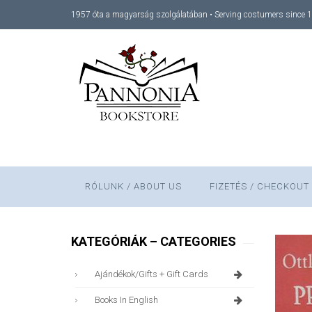
1957 óta a magyarság szolgálatában • Serving costumers since 
RÓLUNK / ABOUT US
FIZETÉS / CHECKOUT
KATEGÓRIÁK – CATEGORIES
Ajándékok/gifts + Gift Cards
Books In English