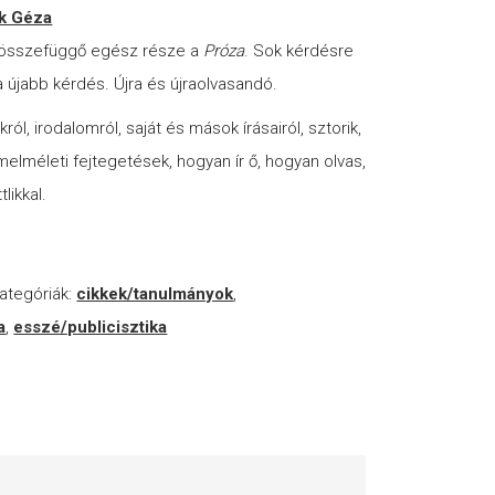
ik Géza
ű, összefüggő egész része a
Próza
. Sok kérdésre
a újabb kérdés. Újra és újraolvasandó.
ókról, irodalomról, saját és mások írásairól, sztorik,
melméleti fejtegetések, hogyan ír ő, hogyan olvas,
likkal.
ategóriák:
cikkek/tanulmányok
,
a
,
esszé/publicisztika