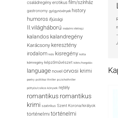
film/színház
családregény
erotikus
history
gastronomy
gyógynövények
humoros
ifjúsági
R
II.világháború
n
irodalmi életrajz
–
kalandos
kalandregény
„
keresztény
Karácsony
irodalom
kisregény
kids
kotta
képzőművészet
kémregény
kötés/horgolás
Ka
language
orvosi krimi
novel
politikai thriller
poetry
pszichothriller
rejtély
pöttyös/csíkos könyvek
romantikus
romantikus
krimi
Szent Korona/királyok
szatirikus
történelmi
történelmi