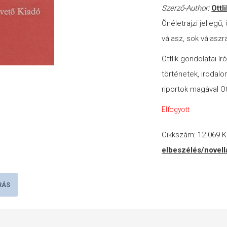
Szerző-Author:
Ottl
Önéletrajzi jelleg
válasz, sok válaszr
Ottlik gondolatai ír
történetek, irodalo
riportok magával Ott
Elfogyott
Cikkszám:
12-069
K
elbeszélés/novell
RÁS