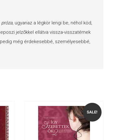
:
próza
, ugyanaz a légkör lengi be, néhol köd,
 eposzi jelzőkkel ellátva vissza-visszatérnek
ág pedig még érdekesebbé, személyesebbé,
SALE!