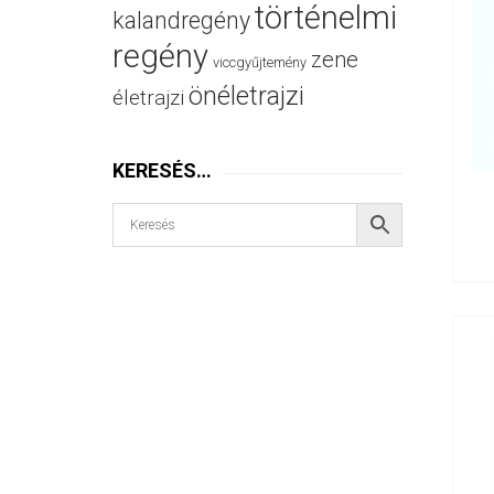
történelmi
kalandregény
regény
zene
viccgyűjtemény
önéletrajzi
életrajzi
KERESÉS…