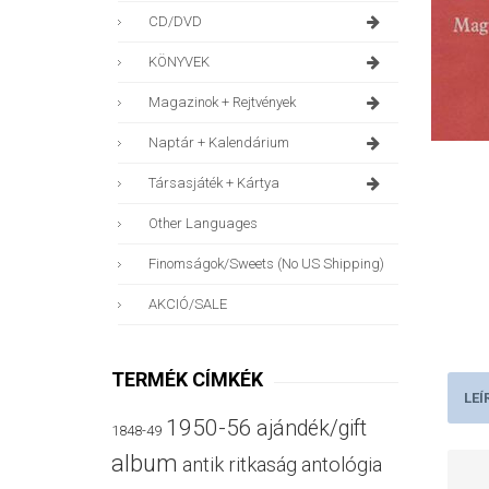
CD/DVD
KÖNYVEK
Magazinok + Rejtvények
Naptár + Kalendárium
Társasjáték + Kártya
Other Languages
Finomságok/sweets (no US Shipping)
AKCIÓ/SALE
TERMÉK CÍMKÉK
LEÍ
1950-56
ajándék/gift
1848-49
album
antik ritkaság
antológia