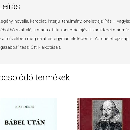
Leírás
egény, novella, karcolat, interjú, tanulmány, önéletrajzi írás – vagyis
éhol hó száll alá, a maga ottliki konnotációjával, karakterei már-már
 a művekben meg saját és egymás életében is. Az önéletrajzis
igazabbá” teszi Ottlik alkotásait.
pcsolódó termékek