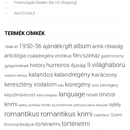
Finomságok/sweets (no US Shipping)
AKCIÓ/SALE
TERMÉK CÍMKÉK
album
1950-56
ajándék/gift
antik ritkaság
1848-49
antológia
film/színház
családregény
erotikus
gastronomy
II.világháború
humoros
history
ifjúsági
gyógynövények
kalandos
kalandregény
Karácsony
irodalmi életrajz
keresztény irodalom
kisregény
kémregény
kids
kotta
language
orvosi
novel
képzőművészet
kötés/horgolás
krimi
rejtély
politikai thriller
poetry
pszichothriller
pöttyös/csíkos könyvek
romantikus
romantikus krimi
Szent
szatirikus
történelmi
történelmi
Korona/királyok