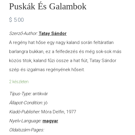
Puskák És Galambok
$
5.00
Szerző-Author:
Tatay Sándor
A regény hat hőse egy nagy kaland során feltáratlan
barlangra bukkan, ez a felfedezés és még sok-sok más
közös titok, kaland fűzi össze a hat fiút, Tatay Sándor
szép és izgalmas regényének hőseit.
2 készleten
Típus-Type:
antikvár
Állapot-Condition:
jó
Kiadó-Publisher:
Móra Delfin, 1977
Nyelv-Language:
magyar
Oldalszám-Pages: