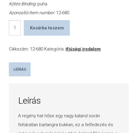
Kötés-Binding:
puha
Azonosító-Item number:
12-680
Puskák
Kosárba teszem
és
galambok
Cikkszám:
12-680
Kategória:
ifjúsági irodalom
mennyiség
LEÍRÁS
Leírás
A regény hat hőse egy nagy kaland során
feltáratlan barlangra bukkan, ez a felfedezés és