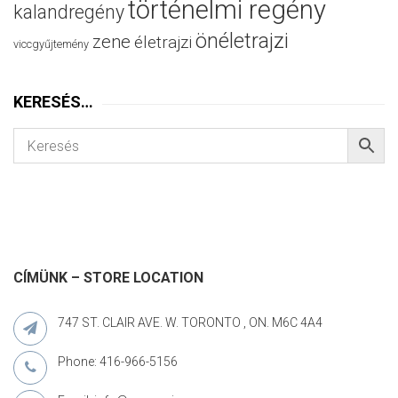
történelmi regény
kalandregény
önéletrajzi
zene
életrajzi
viccgyűjtemény
KERESÉS…
CÍMÜNK – STORE LOCATION
747 ST. CLAIR AVE. W. TORONTO , ON. M6C 4A4
Phone: 416-966-5156