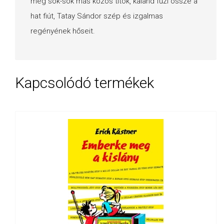
még sok-sok más közös titok, kaland fűzi össze a
hat fiút, Tatay Sándor szép és izgalmas
regényének hőseit.
Kapcsolódó termékek