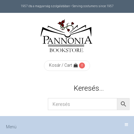
1957 óta a magyarság szolgálatában • Serving costumers since 1957
Menü
RÓLUNK
/
ABOUT
Kosár / Cart
0
US
Keresés…
FIZETÉS
/
Menü
CHECKOUT