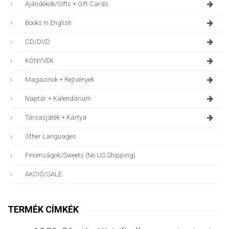
Ajándékok/gifts + Gift Cards
Books In English
CD/DVD
KÖNYVEK
Magazinok + Rejtvények
Naptár + Kalendárium
Társasjáték + Kártya
Other Languages
Finomságok/sweets (no US Shipping)
AKCIÓ/SALE
TERMÉK CÍMKÉK