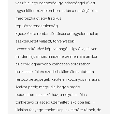
veszíti el egy egészségügyi óriáscéggel vívott
egyenlőtlen küzdelemben, aztán a családjától is
megfosztja őt egy tragikus
repülőszerencsétlenség.
Egész élete romba dől. Óriási önfegyelemmel új
szakterületet választ, törvényszéki
orvosszakértővé képezi magát. Úgy érzi, túl van
minden fájdalmon, minden érzelmen, ám amikor
az egyik legnagyobb kórházban sorozatban
bukkannak föl és szedik halálos áldozataikat a
fertőző betegségek, képtelen közönyös maradni.
Amikor pedig megtudja, hogy a ragály
epicentruma az a kórház, amelyet az őt is
tönkretevő óriáscég üzemeltet, akcióba lép. –
Halálos fenyegetéseket kap, az életére törnek, de