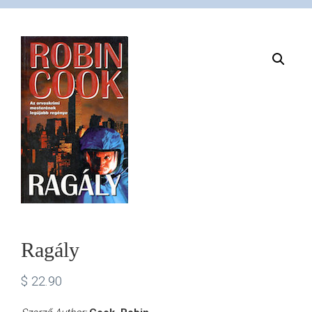
VÁSÁRLÁS
/
SHOP
KAPCSOLAT
/
CONTACT
Ragály
US
$
22.90