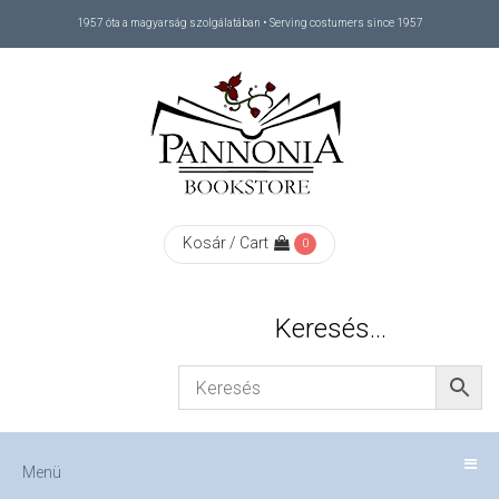
1957 óta a magyarság szolgálatában • Serving costumers since 1957
Menü
RÓLUNK
/
ABOUT
Kosár / Cart
0
US
Keresés…
FIZETÉS
/
Menü
CHECKOUT