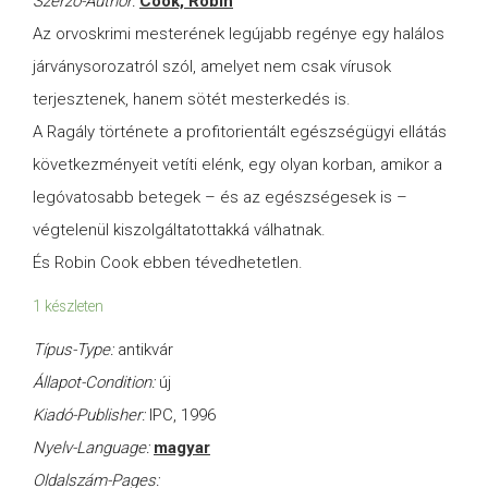
Szerző-Author:
Cook, Robin
Az orvoskrimi mesterének legújabb regénye egy halálos
járványsorozatról szól, amelyet nem csak vírusok
terjesztenek, hanem sötét mesterkedés is.
A Ragály története a profitorientált egészségügyi ellátás
következményeit vetíti elénk, egy olyan korban, amikor a
legóvatosabb betegek – és az egészségesek is –
végtelenül kiszolgáltatottakká válhatnak.
És Robin Cook ebben tévedhetetlen.
1 készleten
Típus-Type:
antikvár
Állapot-Condition:
új
Kiadó-Publisher:
IPC, 1996
Nyelv-Language:
magyar
Oldalszám-Pages: