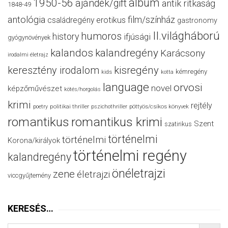
album
1950-56
ajándék/gift
antik ritkaság
1848-49
antológia
film/színház
családregény
erotikus
gastronomy
II.világháború
humoros
history
ifjúsági
gyógynövények
kalandos
kalandregény
Karácsony
irodalmi életrajz
keresztény irodalom
kisregény
kémregény
kids
kotta
language
orvosi
novel
képzőművészet
kötés/horgolás
krimi
rejtély
politikai thriller
poetry
pszichothriller
pöttyös/csíkos könyvek
romantikus
romantikus krimi
Szent
szatirikus
történelmi
történelmi
Korona/királyok
történelmi regény
kalandregény
önéletrajzi
zene
életrajzi
viccgyűjtemény
KERESÉS…