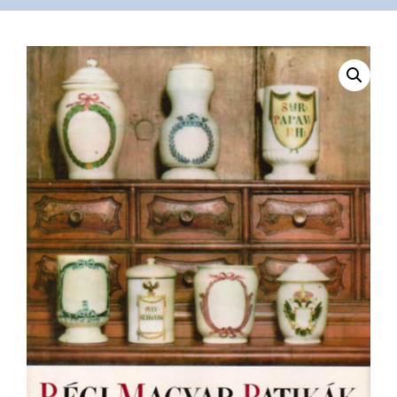
VÁSÁRLÁS
/
SHOP
KAPCSOLAT
/
CONTACT
US