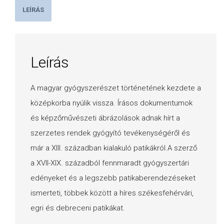
LEÍRÁS
Leírás
A magyar gyógyszerészet történetének kezdete a
középkorba nyúlik vissza. Írásos dokumentumok
és képzőművészeti ábrázolások adnak hírt a
szerzetes rendek gyógyító tevékenységéről és
már a XIII. században kialakuló patikákról.A szerző
a XVII-XIX. századból fennmaradt gyógyszertári
edényeket és a legszebb patikaberendezéseket
ismerteti, többek között a híres székesfehérvári,
egri és debreceni patikákat.