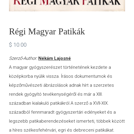
Régi Magyar Patikák
$
10.00
Szerző-Author:
Nékám Lajosné
A magyar gyógyszerészet történetének kezdete a
középkorba nyúlik vissza. Írásos dokumentumok és
képzőművészeti ábrázolások adnak hírt a szerzetes
rendek gyógyító tevékenységéről és már a XIII.
században kialakuló patikákról.A szerző a XVII-XIX.
századból fennmaradt gyógyszertári edényeket és a
legszebb patikaberendezéseket ismerteti, többek között
a híres székesfehérvári, egri és debreceni patikákat.