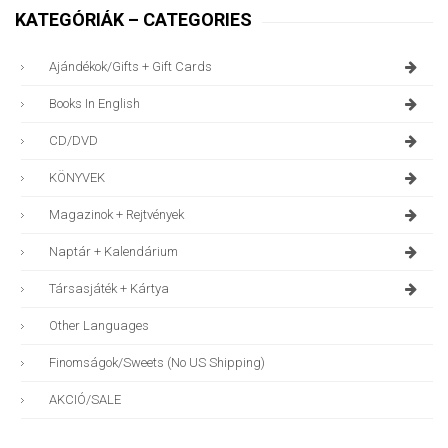
KATEGÓRIÁK – CATEGORIES
Ajándékok/gifts + Gift Cards
Books In English
CD/DVD
KÖNYVEK
Magazinok + Rejtvények
Naptár + Kalendárium
Társasjáték + Kártya
Other Languages
Finomságok/sweets (no US Shipping)
AKCIÓ/SALE