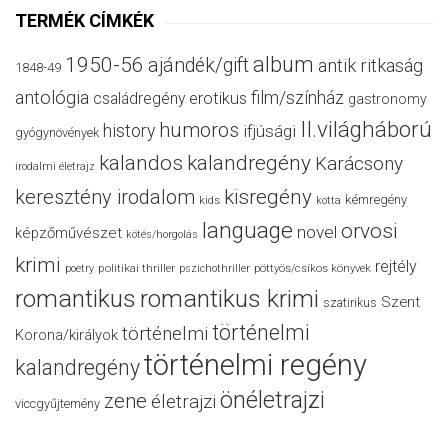
TERMÉK CÍMKÉK
album
1950-56
ajándék/gift
antik ritkaság
1848-49
antológia
film/színház
családregény
erotikus
gastronomy
II.világháború
humoros
history
ifjúsági
gyógynövények
kalandos
kalandregény
Karácsony
irodalmi életrajz
keresztény irodalom
kisregény
kémregény
kids
kotta
language
orvosi
novel
képzőművészet
kötés/horgolás
krimi
rejtély
politikai thriller
poetry
pszichothriller
pöttyös/csíkos könyvek
romantikus
romantikus krimi
Szent
szatirikus
történelmi
történelmi
Korona/királyok
történelmi regény
kalandregény
önéletrajzi
zene
életrajzi
viccgyűjtemény