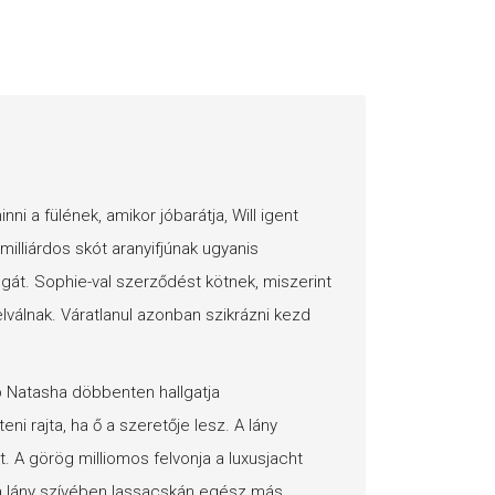
i a fülének, amikor jóbarátja, Will igent
illiárdos skót aranyifjúnak ugyanis
gát. Sophie-val szerződést kötnek, miszerint
válnak. Váratlanul azonban szikrázni kezd
p Natasha döbbenten hallgatja
ni rajta, ha ő a szeretője lesz. A lány
. A görög milliomos felvonja a luxusjacht
t a lány szívében lassacskán egész más