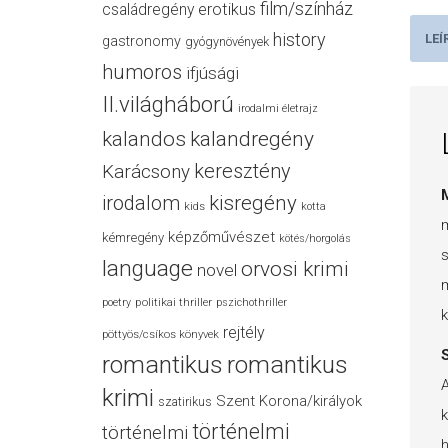
film/színház
családregény
erotikus
history
LEÍ
gastronomy
gyógynövények
humoros
ifjúsági
II.világháború
irodalmi életrajz
kalandos
kalandregény
keresztény
Karácsony
M
irodalom
kisregény
kids
kotta
m
képzőművészet
kémregény
kötés/horgolás
s
language
orvosi krimi
novel
m
politikai thriller
poetry
pszichothriller
k
rejtély
pöttyös/csíkos könyvek
S
romantikus
romantikus
A
krimi
Szent Korona/királyok
szatirikus
k
történelmi
történelmi
h