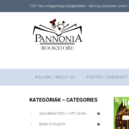
1957 óta a magyarság szolgálatában • Serving costumers since 
RÓLUNK / ABOUT US
FIZETÉS / CHECKOUT
KATEGÓRIÁK – CATEGORIES
Ajándékok/gifts + Gift Cards
Books In English