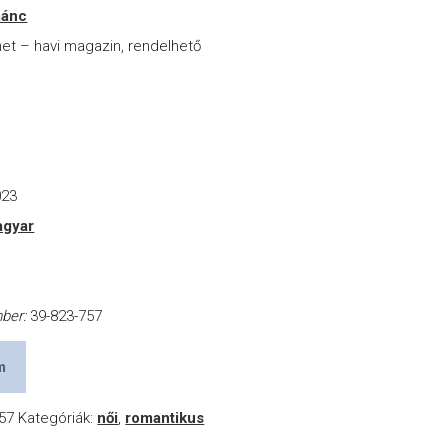
ánc
net – havi magazin, rendelhető
023
gyar
a
mber:
39-823-757
m
57
Kategóriák:
női
,
romantikus