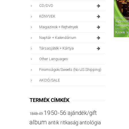
CD/DVD
KÖNYVEK
Magazinok + Rejtvények
Naptár + Kalendárium
Társasjáték + Kártya
Other Languages
Finomságok/sweets (no US Shipping)
AKCIÓ/SALE
TERMÉK CÍMKÉK
1950-56
ajándék/gift
1848-49
album
antik ritkaság
antológia