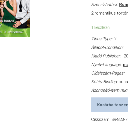
Szerző-Author:
Rom
2 romantikus törté
1 készleten
Típus-Type:
új
Állapot-Condition:
Kiadó-Publisher:
, 2
Nyelv-Language:
ma
Oldalszám-Pages:
Kötés-Binding:
puh
Azonosító-Item nu
Kosárba tesze
Cikkszám:
39-823-7