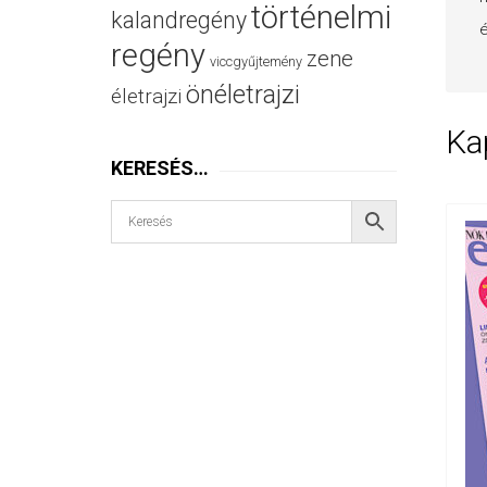
történelmi
kalandregény
é
regény
zene
viccgyűjtemény
önéletrajzi
életrajzi
Ka
KERESÉS…