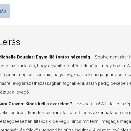
RÁS
Leírás
ichelle Douglas: Egymillió fontos házasság
Sophie nem akar hinn
ond az ajánlatára, hogy egymillió fontért feleségül megy hozzá. A m
ürgősen meg kell nősülnie, hogy megkapja a kishúga gondviselői jo
ásfél évig látszatházasságban fognak élni, aztán pedig békében el
öztük a levegő…
ara Craven: Kinek kell a szerelem?
Ez zsarolás! A fiatal és szé
lekszandrosz Mandrakisz ajánlatát: a férfi csak akkor hajlandó segíte
étségbeesetten tiltakozik, de végül nincs mit tenni, megadja magát
orgonyát, és földközi-tengeri hajóútra indulnak. A kezdeti gyűlöle