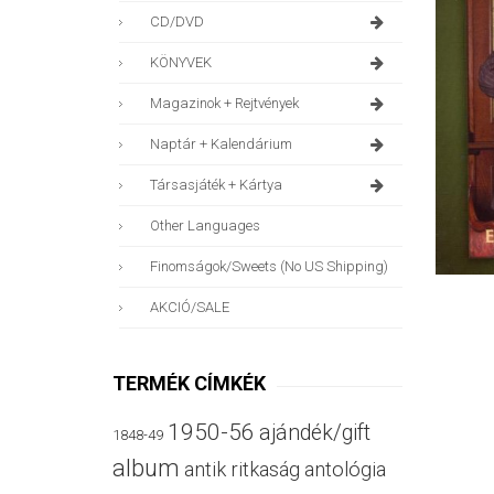
CD/DVD
KÖNYVEK
Magazinok + Rejtvények
Naptár + Kalendárium
Társasjáték + Kártya
Other Languages
Finomságok/sweets (no US Shipping)
AKCIÓ/SALE
TERMÉK CÍMKÉK
1950-56
ajándék/gift
1848-49
album
antik ritkaság
antológia