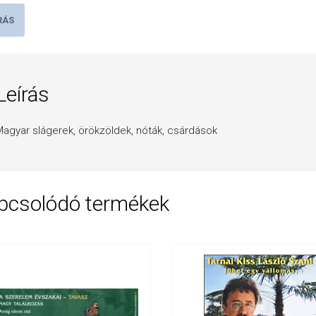
RÁS
Leírás
agyar slágerek, örökzöldek, nóták, csárdások
pcsolódó termékek