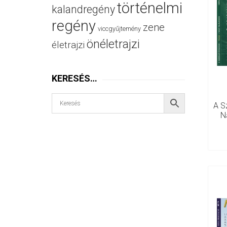
történelmi
kalandregény
regény
zene
viccgyűjtemény
önéletrajzi
életrajzi
KERESÉS…
A S
N