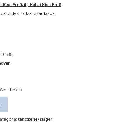
ai Kiss Ernő/ifj. Kállai Kiss Ernő
rökzöldek, nóták, csárdások
 10338,
gyar
mber:
45-613
m
ategória:
tánczene/sláger