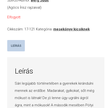
Szerző-Author:
Berg Judit
(Agócs Írisz rajzaival)
Elfogyott
Cikkszám:
17-121
Kategória:
mesekönyv kicsiknek
LEÍRÁS
Leírás
Sári legújabb történetében a gyerekek kirándulni
mennek az erdőbe. Madarakat, gyíkokat, sőt még
mókust is látnak! De jó lenne úgy ugrálni ágról
ágra, mint a mókusok! A második mesében Pötyi