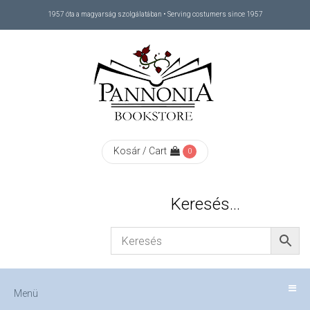
1957 óta a magyarság szolgálatában • Serving costumers since 1957
Menü
RÓLUNK
/
ABOUT
Kosár / Cart
0
US
Keresés…
FIZETÉS
/
Menü
CHECKOUT