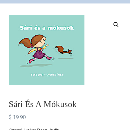
VÁSÁRLÁS
/
SHOP
KAPCSOLAT
/
CONTACT
Sári És A Mókusok
US
$
19.90