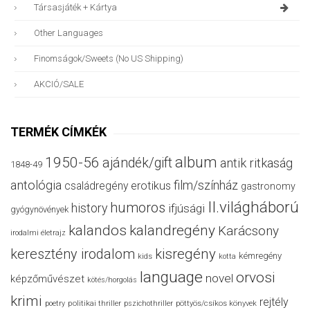
Társasjáték + Kártya
Other Languages
Finomságok/sweets (no US Shipping)
AKCIÓ/SALE
TERMÉK CÍMKÉK
album
1950-56
ajándék/gift
antik ritkaság
1848-49
antológia
film/színház
családregény
erotikus
gastronomy
II.világháború
humoros
history
ifjúsági
gyógynövények
kalandos
kalandregény
Karácsony
irodalmi életrajz
keresztény irodalom
kisregény
kémregény
kids
kotta
language
orvosi
novel
képzőművészet
kötés/horgolás
krimi
rejtély
politikai thriller
poetry
pszichothriller
pöttyös/csíkos könyvek