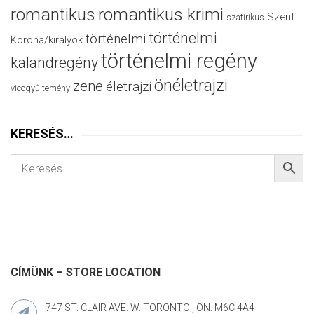
romantikus
romantikus krimi
Szent
szatirikus
történelmi
történelmi
Korona/királyok
történelmi regény
kalandregény
önéletrajzi
zene
életrajzi
viccgyűjtemény
KERESÉS…
CÍMÜNK – STORE LOCATION
747 ST. CLAIR AVE. W. TORONTO , ON. M6C 4A4