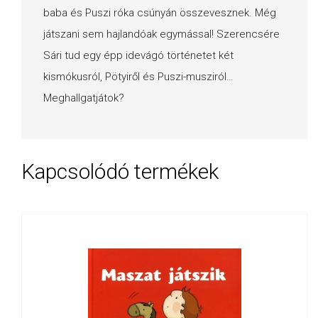
baba és Puszi róka csúnyán összevesznek. Még
játszani sem hajlandóak egymással! Szerencsére
Sári tud egy épp idevágó történetet két
kismókusról, Pötyiről és Puszi-musziról…
Meghallgatjátok?
Kapcsolódó termékek