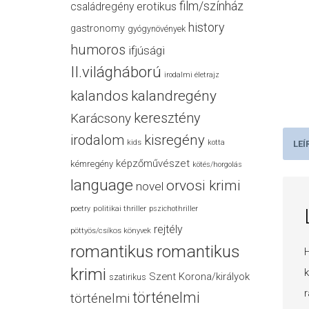
film/színház
családregény
erotikus
history
gastronomy
gyógynövények
humoros
ifjúsági
II.világháború
irodalmi életrajz
kalandos
kalandregény
keresztény
Karácsony
irodalom
kisregény
kids
kotta
LEÍ
képzőművészet
kémregény
kötés/horgolás
language
orvosi krimi
novel
politikai thriller
poetry
pszichothriller
rejtély
pöttyös/csíkos könyvek
romantikus
romantikus
H
krimi
k
Szent Korona/királyok
szatirikus
r
történelmi
történelmi