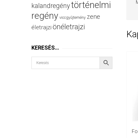
M
történelmi
kalandregény
regény
zene
viccgyűjtemény
önéletrajzi
életrajzi
Ka
KERESÉS…
Fo