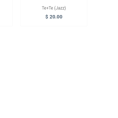
Te+Te (Jazz)
$
20.00