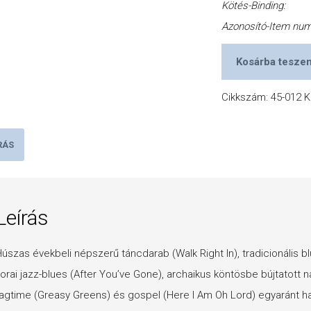
Kötés-Binding:
Azonosító-Item nu
Kosárba tesze
Cikkszám:
45-012
K
RÁS
Leírás
úszas évekbeli népszerű táncdarab (Walk Right In), tradicionális b
orai jazz-blues (After You’ve Gone), archaikus köntösbe bújtatott
agtime (Greasy Greens) és gospel (Here I Am Oh Lord) egyaránt ha