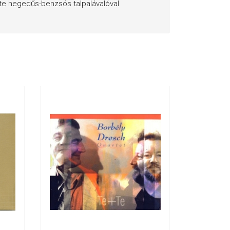
te hegedűs-benzsós talpalávalóval