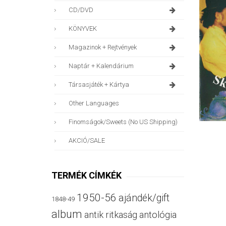
CD/DVD
KÖNYVEK
Magazinok + Rejtvények
Naptár + Kalendárium
Társasjáték + Kártya
Other Languages
Finomságok/sweets (no US Shipping)
AKCIÓ/SALE
TERMÉK CÍMKÉK
1950-56
ajándék/gift
1848-49
album
antik ritkaság
antológia