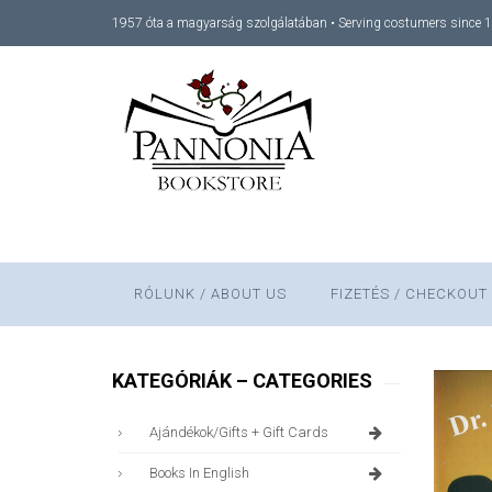
1957 óta a magyarság szolgálatában • Serving costumers since 
RÓLUNK / ABOUT US
FIZETÉS / CHECKOUT
KATEGÓRIÁK – CATEGORIES
Ajándékok/gifts + Gift Cards
Books In English