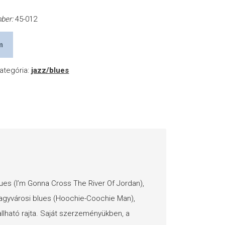
mber:
45-012
m
ategória:
jazz/blues
lues (I’m Gonna Cross The River Of Jordan),
 nagyvárosi blues (Hoochie-Coochie Man),
llható rajta. Saját szerzeményükben, a