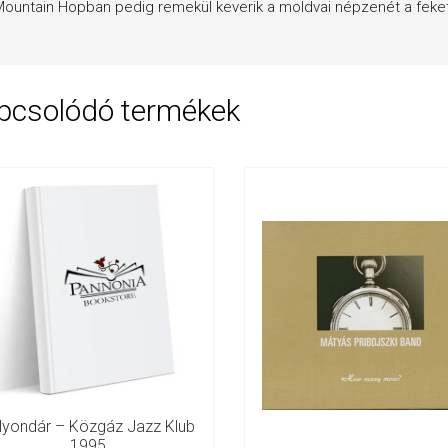
ountain Hopban pedig remekül keverik a moldvai népzenét a feke
pcsolódó termékek
lyondár – Közgáz Jazz Klub
1995