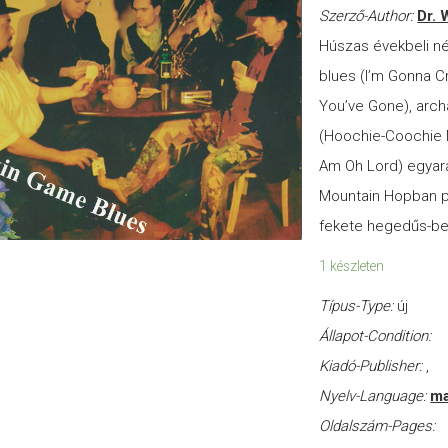
Szerző-Author:
Dr. 
Húszas évekbeli nép
blues (I’m Gonna Cr
You’ve Gone), arch
(Hoochie-Coochie M
Am Oh Lord) egyará
Mountain Hopban p
fekete hegedűs-ben
1 készleten
Típus-Type:
új
Állapot-Condition:
Kiadó-Publisher:
,
Nyelv-Language:
ma
Oldalszám-Pages: