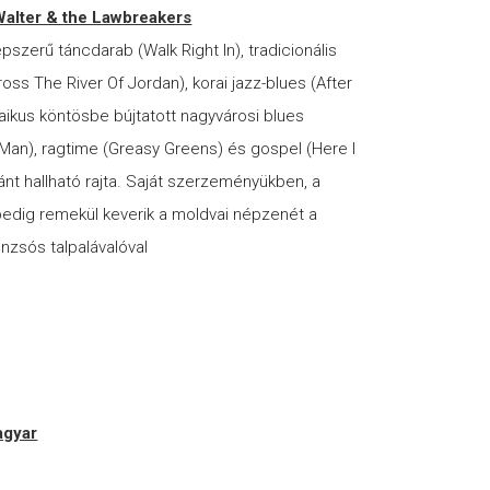
Walter & the Lawbreakers
szerű táncdarab (Walk Right In), tradicionális
oss The River Of Jordan), korai jazz-blues (After
aikus köntösbe bújtatott nagyvárosi blues
an), ragtime (Greasy Greens) és gospel (Here I
nt hallható rajta. Saját szerzeményükben, a
edig remekül keverik a moldvai népzenét a
zsós talpalávalóval
gyar