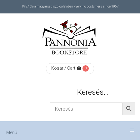
1957 óta a magyarság szolgálatában • Serving costumers since 1957
Menü
RÓLUNK
/
ABOUT
Kosár / Cart
0
US
Keresés…
FIZETÉS
/
Menü
CHECKOUT