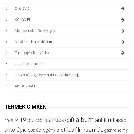
CD/DVD
KÖNYVEK
Magazinok + Rejtvények
Naptár + Kalendárium
Társasjáték + Kártya
Other Languages
Finomságok/sweets (no US Shipping)
AKCIÓ/SALE
TERMÉK CÍMKÉK
album
1950-56
ajándék/gift
antik ritkaság
1848-49
antológia
film/színház
családregény
erotikus
gastronomy