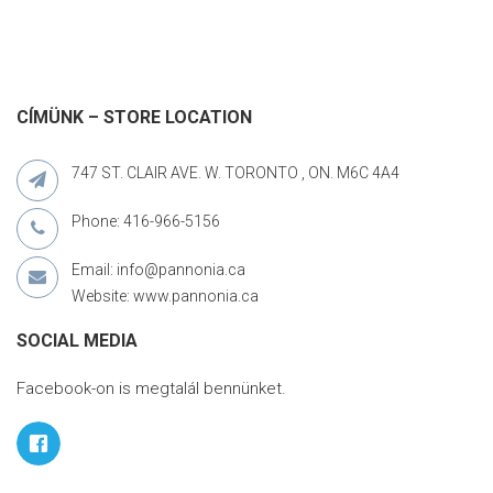
CÍMÜNK – STORE LOCATION
747 ST. CLAIR AVE. W. TORONTO , ON. M6C 4A4
Phone: 416-966-5156
Email: info@pannonia.ca
Website: www.pannonia.ca
SOCIAL MEDIA
Facebook-on is megtalál bennünket.