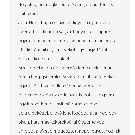
dolgokra, és megkeresse Neent, a pásztorlányt,
akit szeret.
Joia, Neen húga elbűvölve figyeli a nyárközepi
szertartást. Minden vágya, hogy ő is a papnők
egyike lehessen, és részt vehessen különleges
rituális táncaikon, amelyeket egy nagy, fából
készült kör körül járnak el.
Ám a dombokon és az erdők lombjai alatt már
feszültség gyülemlik. Aszály pusztítja a földeket,
egyre nő a bizalmatlanság a pásztorok, a
földművesek és az erdőlakók között – mígnem
egy kegyetlen tett nyílt háborúhoz vezet…
Joia a békésebb jövő lehetőségét látja meg egy
olyan, hatalmas kőkörökből álló szentélyben,
amelyet a síkság megosztott népei együtt hoznak