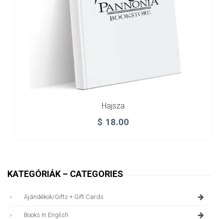
Hajsza
$
18.00
KATEGÓRIÁK – CATEGORIES
Ajándékok/gifts + Gift Cards
Books In English