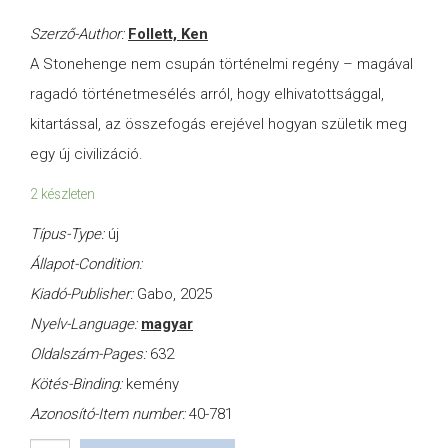
Szerző-Author:
Follett, Ken
A Stonehenge nem csupán történelmi regény – magával
ragadó történetmesélés arról, hogy elhivatottsággal,
kitartással, az összefogás erejével hogyan születik meg
egy új civilizáció.
2 készleten
Típus-Type:
új
Állapot-Condition:
Kiadó-Publisher:
Gabo, 2025
Nyelv-Language:
magyar
Oldalszám-Pages:
632
Kötés-Binding:
kemény
Azonosító-Item number:
40-781