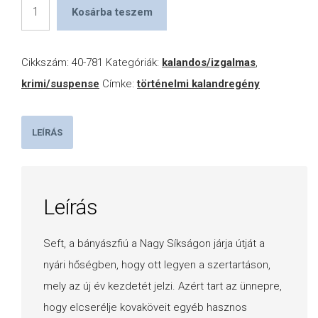
Stonehenge
Kosárba teszem
-
Az
Cikkszám:
40-781
Kategóriák:
kalandos/izgalmas
,
idő
krimi/suspense
Címke:
történelmi kalandregény
katedrálisa
mennyiség
LEÍRÁS
Leírás
Seft, a bányászfiú a Nagy Síkságon járja útját a
nyári hőségben, hogy ott legyen a szertartáson,
mely az új év kezdetét jelzi. Azért tart az ünnepre,
hogy elcserélje kovaköveit egyéb hasznos