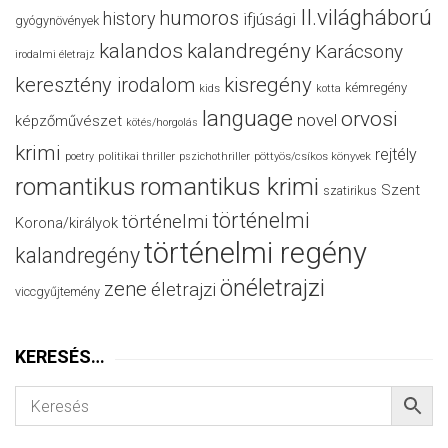
II.világháború
humoros
history
ifjúsági
gyógynövények
kalandos
kalandregény
Karácsony
irodalmi életrajz
keresztény irodalom
kisregény
kémregény
kids
kotta
language
orvosi
novel
képzőművészet
kötés/horgolás
krimi
rejtély
politikai thriller
poetry
pszichothriller
pöttyös/csíkos könyvek
romantikus
romantikus krimi
Szent
szatirikus
történelmi
történelmi
Korona/királyok
történelmi regény
kalandregény
önéletrajzi
zene
életrajzi
viccgyűjtemény
KERESÉS…