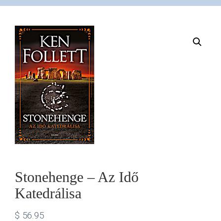
VÁSÁRLÁS
/
SHOP
KAPCSOLAT
/
CONTACT
Stonehenge – Az Idő
Katedrálisa
US
$
56.95