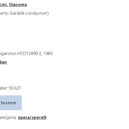
cini, Giacomo
erto Gardelli conductotr)
ngaroton HCD12490-2, 1983
alian
mber:
50-621
 teszem
ategória:
opera/operett