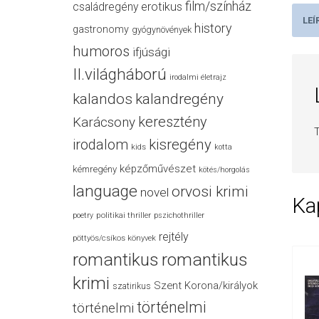
film/színház
családregény
erotikus
LEÍ
history
gastronomy
gyógynövények
humoros
ifjúsági
II.világháború
irodalmi életrajz
kalandos
kalandregény
keresztény
Karácsony
T
irodalom
kisregény
kids
kotta
képzőművészet
kémregény
kötés/horgolás
language
orvosi krimi
novel
Ka
politikai thriller
poetry
pszichothriller
rejtély
pöttyös/csíkos könyvek
romantikus
romantikus
krimi
Szent Korona/királyok
szatirikus
történelmi
történelmi