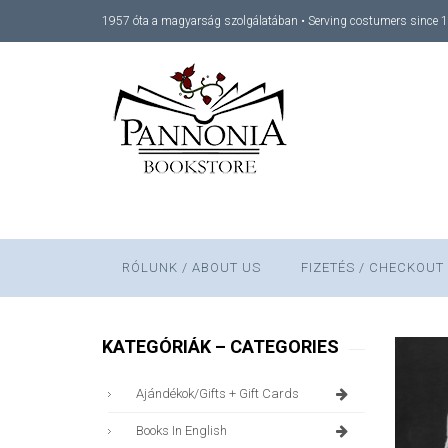
1957 óta a magyarság szolgálatában • Serving costumers since 
RÓLUNK / ABOUT US
FIZETÉS / CHECKOUT
KATEGÓRIÁK – CATEGORIES
Ajándékok/gifts + Gift Cards
Books In English