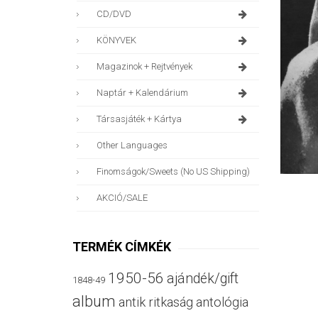
CD/DVD
KÖNYVEK
Magazinok + Rejtvények
Naptár + Kalendárium
Társasjáték + Kártya
Other Languages
Finomságok/sweets (no US Shipping)
AKCIÓ/SALE
TERMÉK CÍMKÉK
1950-56
ajándék/gift
1848-49
album
antik ritkaság
antológia