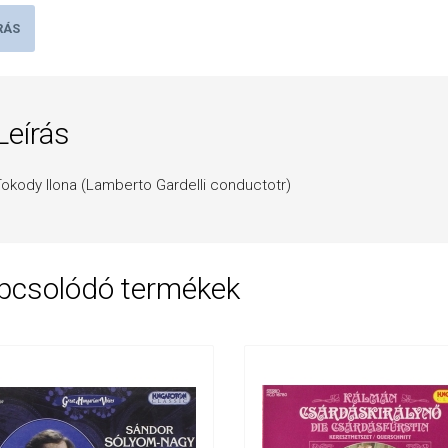
in
RÁS
1
act
mennyiség
Leírás
okody Ilona (Lamberto Gardelli conductotr)
pcsolódó termékek