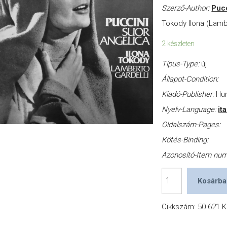
Szerző-Author:
Puc
Tokody Ilona (Lamb
2 készleten
Típus-Type:
új
Állapot-Condition:
Kiadó-Publisher:
Hu
Nyelv-Language:
it
Oldalszám-Pages:
Kötés-Binding:
Azonosító-Item nu
Suor
Kosárba
Angelica
-
Cikkszám:
50-621
K
Opera