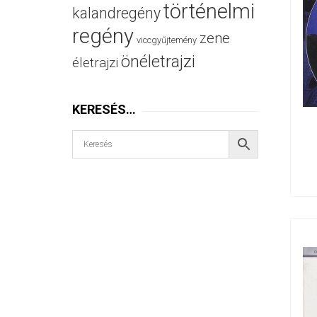
történelmi
kalandregény
regény
zene
viccgyűjtemény
önéletrajzi
életrajzi
KERESÉS…