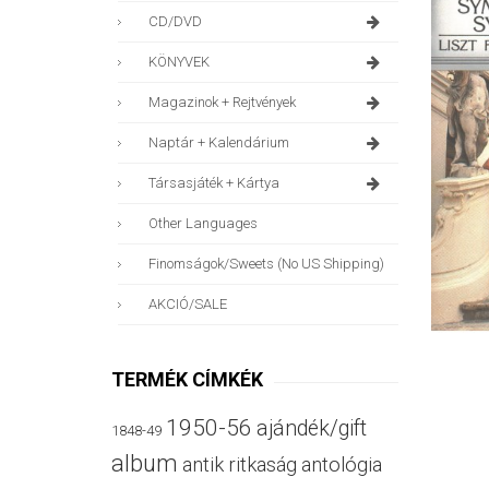
CD/DVD
KÖNYVEK
Magazinok + Rejtvények
Naptár + Kalendárium
Társasjáték + Kártya
Other Languages
Finomságok/sweets (no US Shipping)
AKCIÓ/SALE
TERMÉK CÍMKÉK
1950-56
ajándék/gift
1848-49
album
antik ritkaság
antológia