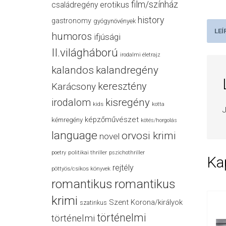
film/színház
családregény
erotikus
history
gastronomy
gyógynövények
LEÍ
humoros
ifjúsági
II.világháború
irodalmi életrajz
kalandos
kalandregény
keresztény
Karácsony
irodalom
kisregény
kids
kotta
J
képzőművészet
kémregény
kötés/horgolás
language
orvosi krimi
novel
politikai thriller
poetry
pszichothriller
Ka
rejtély
pöttyös/csíkos könyvek
romantikus
romantikus
krimi
Szent Korona/királyok
szatirikus
történelmi
történelmi