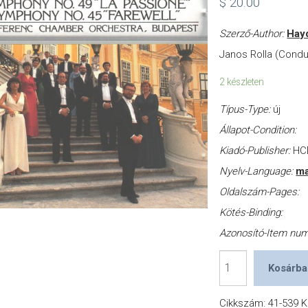
$
20.00
Szerző-Author:
Hay
Janos Rolla (Cond
2 készleten
Típus-Type:
új
Állapot-Condition:
Kiadó-Publisher:
HC
Nyelv-Language:
ma
Oldalszám-Pages:
Kötés-Binding:
Azonosító-Item nu
Sympony
Kosárba
No.49
''La
Cikkszám:
41-539
K