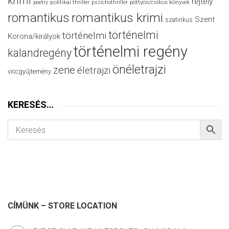
krimi
rejtély
politikai thriller
poetry
pszichothriller
pöttyös/csíkos könyvek
romantikus
romantikus krimi
Szent
szatirikus
történelmi
történelmi
Korona/királyok
történelmi regény
kalandregény
önéletrajzi
zene
életrajzi
viccgyűjtemény
KERESÉS…
CÍMÜNK – STORE LOCATION