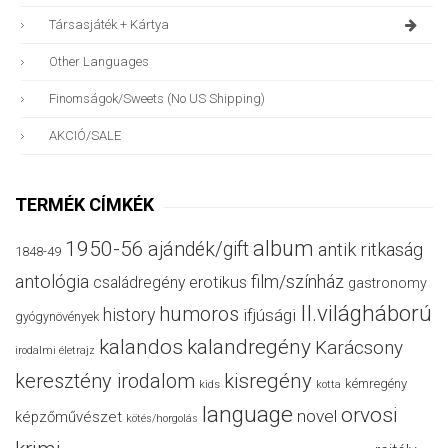
Társasjáték + Kártya
Other Languages
Finomságok/sweets (no US Shipping)
AKCIÓ/SALE
TERMÉK CÍMKÉK
album
1950-56
ajándék/gift
antik ritkaság
1848-49
antológia
film/színház
családregény
erotikus
gastronomy
II.világháború
humoros
history
ifjúsági
gyógynövények
kalandos
kalandregény
Karácsony
irodalmi életrajz
keresztény irodalom
kisregény
kémregény
kids
kotta
language
orvosi
novel
képzőművészet
kötés/horgolás