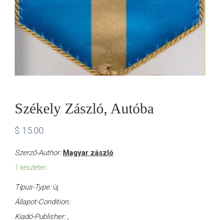
Székely Zászló, Autóba
$
15.00
Szerző-Author:
Magyar zászló
1 készleten
Típus-Type:
új
Állapot-Condition:
Kiadó-Publisher:
,