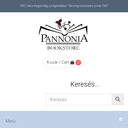
1957 óta a magyarság szolgálatában • Serving costumers since 1957
Menü
RÓLUNK
/
ABOUT
Kosár / Cart
0
US
Keresés…
FIZETÉS
/
Menü
CHECKOUT