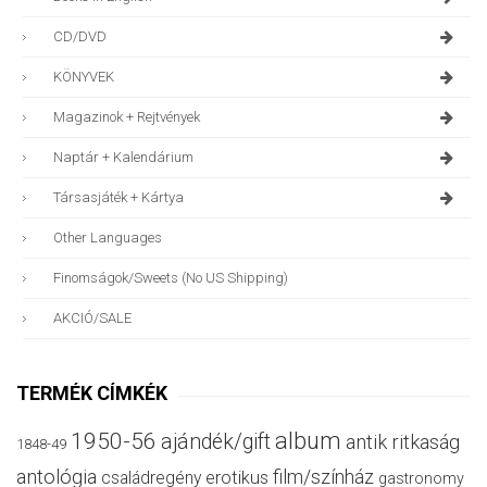
CD/DVD
KÖNYVEK
Magazinok + Rejtvények
Naptár + Kalendárium
Társasjáték + Kártya
Other Languages
Finomságok/sweets (no US Shipping)
AKCIÓ/SALE
TERMÉK CÍMKÉK
album
1950-56
ajándék/gift
antik ritkaság
1848-49
antológia
film/színház
családregény
erotikus
gastronomy