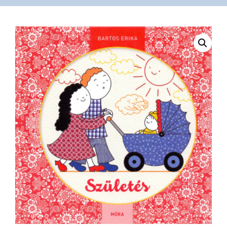
VÁSÁRLÁS
/
SHOP
KAPCSOLAT
/
CONTACT
US