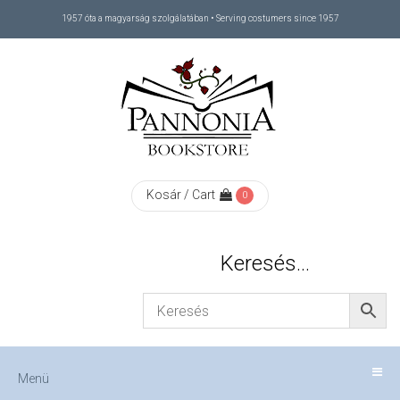
1957 óta a magyarság szolgálatában • Serving costumers since 1957
Menü
RÓLUNK
/
ABOUT
Kosár / Cart
0
US
Keresés…
FIZETÉS
/
Menü
CHECKOUT