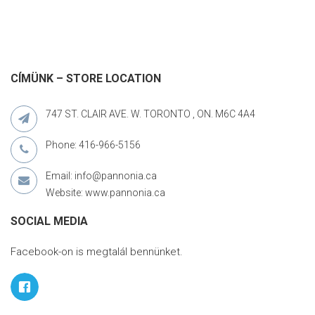
CÍMÜNK – STORE LOCATION
747 ST. CLAIR AVE. W. TORONTO , ON. M6C 4A4
Phone: 416-966-5156
Email: info@pannonia.ca
Website: www.pannonia.ca
SOCIAL MEDIA
Facebook-on is megtalál bennünket.