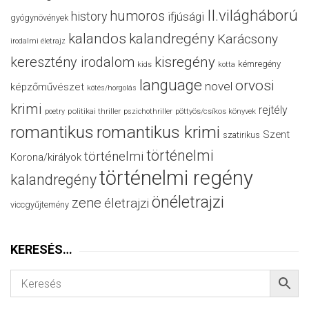
II.világháború
humoros
history
ifjúsági
gyógynövények
kalandos
kalandregény
Karácsony
irodalmi életrajz
keresztény irodalom
kisregény
kémregény
kids
kotta
language
orvosi
novel
képzőművészet
kötés/horgolás
krimi
rejtély
politikai thriller
poetry
pszichothriller
pöttyös/csíkos könyvek
romantikus
romantikus krimi
Szent
szatirikus
történelmi
történelmi
Korona/királyok
történelmi regény
kalandregény
önéletrajzi
zene
életrajzi
viccgyűjtemény
KERESÉS…