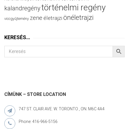
történelmi regény
kalandregény
önéletrajzi
zene
életrajzi
viccgyűjtemény
KERESÉS…
CÍMÜNK – STORE LOCATION
747 ST. CLAIR AVE. W. TORONTO , ON. M6C 4A4
Phone: 416-966-5156