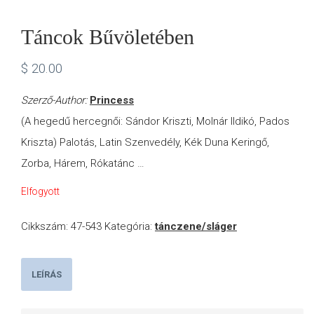
Táncok Bűvöletében
$
20.00
Szerző-Author:
Princess
(A hegedű hercegnői: Sándor Kriszti, Molnár Ildikó, Pados
Kriszta) Palotás, Latin Szenvedély, Kék Duna Keringő,
Zorba, Hárem, Rókatánc …
Elfogyott
Cikkszám:
47-543
Kategória:
tánczene/sláger
LEÍRÁS