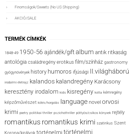
Finomságok/sweets (no US Shipping)
AKCIÓ/SALE
TERMÉK CÍMKÉK
album
1950-56
ajándék/gift
antik ritkaság
1848-49
antológia
film/színház
családregény
erotikus
gastronomy
II.világháború
humoros
history
ifjúsági
gyógynövények
kalandos
kalandregény
Karácsony
irodalmi életrajz
keresztény irodalom
kisregény
kémregény
kids
kotta
language
orvosi
novel
képzőművészet
kötés/horgolás
krimi
rejtély
politikai thriller
poetry
pszichothriller
pöttyös/csíkos könyvek
romantikus
romantikus krimi
Szent
szatirikus
történelmi
történelmi
Korona/királyok