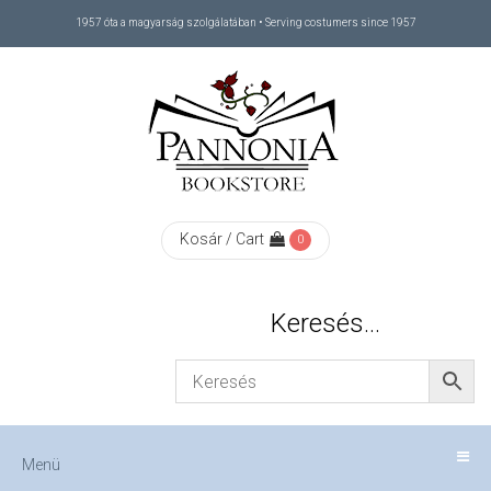
1957 óta a magyarság szolgálatában • Serving costumers since 1957
Menü
RÓLUNK
/
ABOUT
Kosár / Cart
0
US
Keresés…
FIZETÉS
/
Menü
CHECKOUT