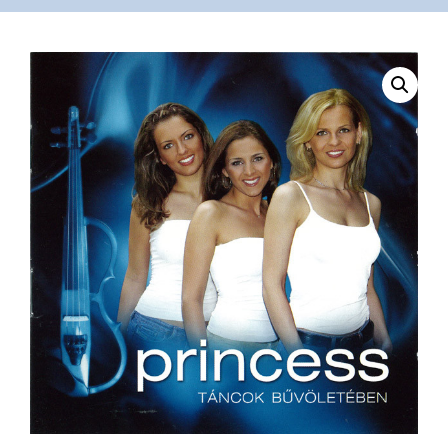
VÁSÁRLÁS
/
SHOP
KAPCSOLAT
/
CONTACT
US