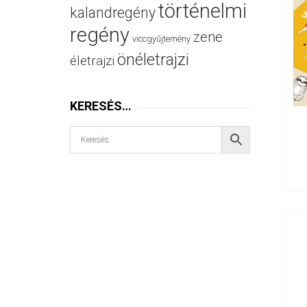
történelmi
kalandregény
regény
zene
viccgyűjtemény
önéletrajzi
életrajzi
KERESÉS…