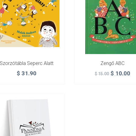
Szorzótábla Seperc Alatt
Zengő ABC
$
31.90
$
10.00
$
15.00