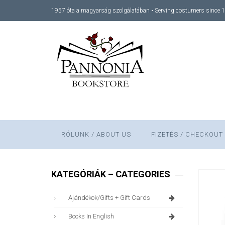
1957 óta a magyarság szolgálatában • Serving costumers since 
RÓLUNK / ABOUT US
FIZETÉS / CHECKOUT
KATEGÓRIÁK – CATEGORIES
Ajándékok/gifts + Gift Cards
Books In English