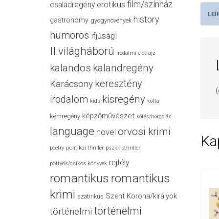
film/színház
családregény
erotikus
LEÍ
history
gastronomy
gyógynövények
humoros
ifjúsági
II.világháború
irodalmi életrajz
kalandos
kalandregény
keresztény
Karácsony
irodalom
kisregény
kids
kotta
képzőművészet
kémregény
kötés/horgolás
language
orvosi krimi
novel
Ka
politikai thriller
poetry
pszichothriller
rejtély
pöttyös/csíkos könyvek
romantikus
romantikus
krimi
Szent Korona/királyok
szatirikus
történelmi
történelmi