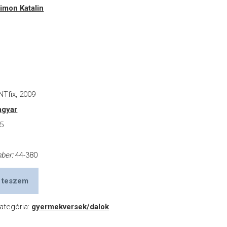
imon Katalin
Tfix, 2009
gyar
5
a
mber:
44-380
 teszem
ategória:
gyermekversek/dalok