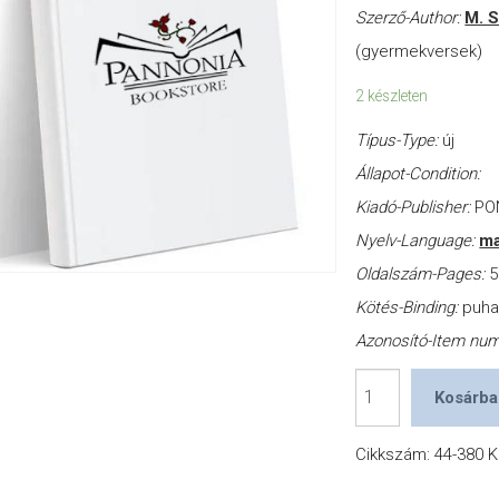
Szerző-Author:
M. S
(gyermekversek)
2 készleten
Típus-Type:
új
Állapot-Condition:
Kiadó-Publisher:
PON
Nyelv-Language:
ma
Oldalszám-Pages:
5
Kötés-Binding:
puh
Azonosító-Item nu
Tavasztól
Kosárba
télig
mennyiség
Cikkszám:
44-380
K