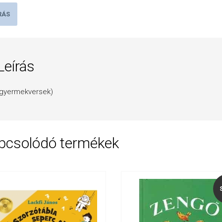
RÁS
Leírás
(gyermekversek)
pcsolódó termékek