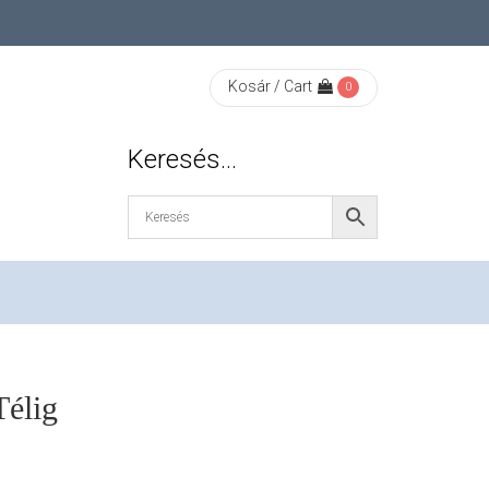
Kosár / Cart
0
Keresés…
Télig