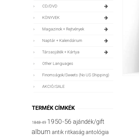
CD/DVD
KÖNYVEK
Magazinok + Rejtvények
Naptár + Kalendárium
Társasjáték + Kártya
Other Languages
Finomságok/sweets (no US Shipping)
AKCIÓ/SALE
TERMÉK CÍMKÉK
1950-56
ajándék/gift
1848-49
album
antik ritkaság
antológia