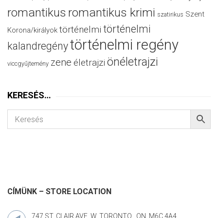
romantikus
romantikus krimi
Szent
szatirikus
történelmi
történelmi
Korona/királyok
történelmi regény
kalandregény
önéletrajzi
zene
életrajzi
viccgyűjtemény
KERESÉS…
CÍMÜNK – STORE LOCATION
747 ST. CLAIR AVE. W. TORONTO , ON. M6C 4A4