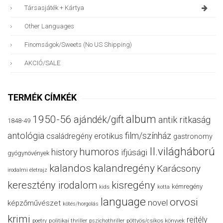
Társasjáték + Kártya
Other Languages
Finomságok/sweets (no US Shipping)
AKCIÓ/SALE
TERMÉK CÍMKÉK
album
1950-56
ajándék/gift
antik ritkaság
1848-49
antológia
film/színház
családregény
erotikus
gastronomy
II.világháború
humoros
history
ifjúsági
gyógynövények
kalandos
kalandregény
Karácsony
irodalmi életrajz
keresztény irodalom
kisregény
kémregény
kids
kotta
language
orvosi
novel
képzőművészet
kötés/horgolás
krimi
rejtély
politikai thriller
poetry
pszichothriller
pöttyös/csíkos könyvek