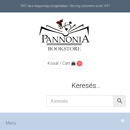
1957 óta a magyarság szolgálatában • Serving costumers since 1957
Menü
RÓLUNK
/
ABOUT
Kosár / Cart
0
US
Keresés…
FIZETÉS
/
Menü
CHECKOUT