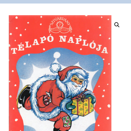
VÁSÁRLÁS
/
SHOP
KAPCSOLAT
/
CONTACT
US