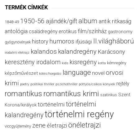
TERMÉK CÍMKÉK
album
1950-56
ajándék/gift
antik ritkaság
1848-49
antológia
film/színház
családregény
erotikus
gastronomy
II.világháború
humoros
history
ifjúsági
gyógynövények
kalandos
kalandregény
Karácsony
irodalmi életrajz
keresztény irodalom
kisregény
kémregény
kids
kotta
language
orvosi
novel
képzőművészet
kötés/horgolás
krimi
rejtély
politikai thriller
poetry
pszichothriller
pöttyös/csíkos könyvek
romantikus
romantikus krimi
Szent
szatirikus
történelmi
történelmi
Korona/királyok
történelmi regény
kalandregény
önéletrajzi
zene
életrajzi
viccgyűjtemény