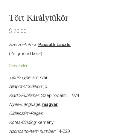
Tört Királytükör
$
20.00
Szerző-Author:
Passuth László
(Zsigmond kora)
2 készleten
Típus-Type:
antikvár
Állapot-Condition:
jó
Kiadó-Publisher:
Szépirodalmi, 1974
Nyelv-Language:
magyar
Oldalszám-Pages:
Kötés-Binding:
kemény
Azonosító-Item number:
14-229