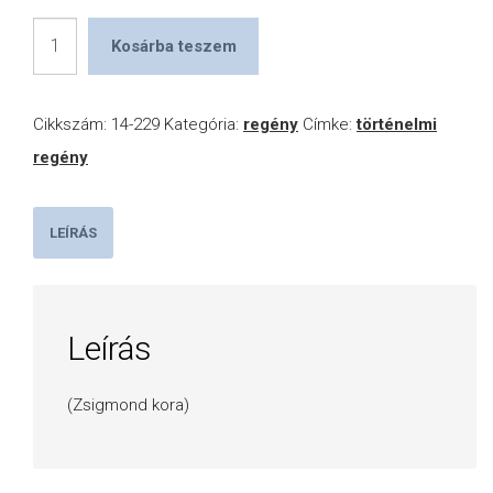
Tört
Kosárba teszem
királytükör
mennyiség
Cikkszám:
14-229
Kategória:
regény
Címke:
történelmi
regény
LEÍRÁS
Leírás
(Zsigmond kora)