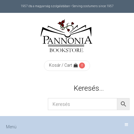
1957 óta a magyarság szolgálatában • Serving costumers since 1957
Menü
RÓLUNK
/
ABOUT
Kosár / Cart
0
US
Keresés…
FIZETÉS
/
Menü
CHECKOUT