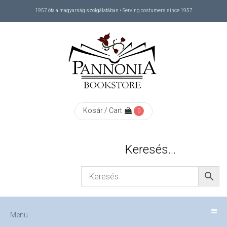
1957 óta a magyarság szolgálatában • Serving costumers since 1957
Menü
RÓLUNK
/
ABOUT
Kosár / Cart
0
US
Keresés…
FIZETÉS
/
Menü
CHECKOUT