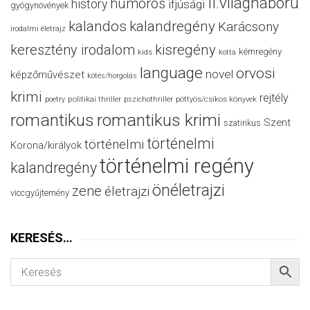
II.világháború
humoros
history
ifjúsági
gyógynövények
kalandos
kalandregény
Karácsony
irodalmi életrajz
keresztény irodalom
kisregény
kémregény
kids
kotta
language
orvosi
novel
képzőművészet
kötés/horgolás
krimi
rejtély
politikai thriller
poetry
pszichothriller
pöttyös/csíkos könyvek
romantikus
romantikus krimi
Szent
szatirikus
történelmi
történelmi
Korona/királyok
történelmi regény
kalandregény
önéletrajzi
zene
életrajzi
viccgyűjtemény
KERESÉS…