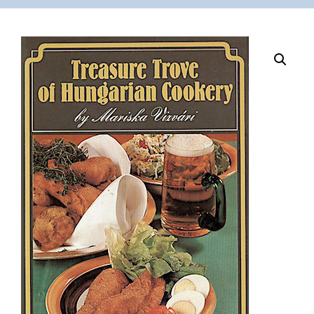
VÁSÁRLÁS
/
SHOP
KAPCSOLAT
/
CONTACT
US