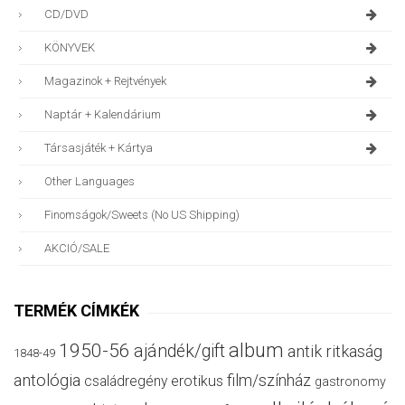
CD/DVD
KÖNYVEK
Magazinok + Rejtvények
Naptár + Kalendárium
Társasjáték + Kártya
Other Languages
Finomságok/sweets (no US Shipping)
AKCIÓ/SALE
TERMÉK CÍMKÉK
album
1950-56
ajándék/gift
antik ritkaság
1848-49
antológia
film/színház
családregény
erotikus
gastronomy