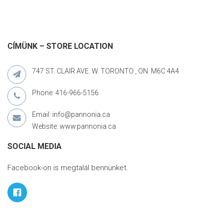
CÍMÜNK – STORE LOCATION
747 ST. CLAIR AVE. W. TORONTO , ON. M6C 4A4
Phone: 416-966-5156
Email: info@pannonia.ca
Website: www.pannonia.ca
SOCIAL MEDIA
Facebook-on is megtalál bennünket.