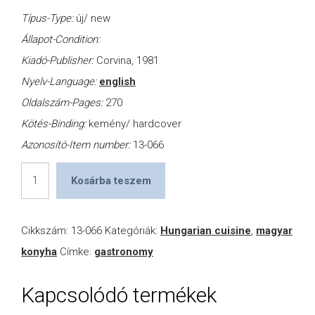
Típus-Type:
új/ new
Állapot-Condition:
Kiadó-Publisher:
Corvina, 1981
Nyelv-Language:
english
Oldalszám-Pages:
270
Kötés-Binding:
kemény/ hardcover
Azonosító-Item number:
13-066
Treasure
Kosárba teszem
Trove
of
Cikkszám:
13-066
Kategóriák:
Hungarian cuisine
,
magyar
Hungarian
konyha
Címke:
gastronomy
Cookery
mennyiség
Kapcsolódó termékek