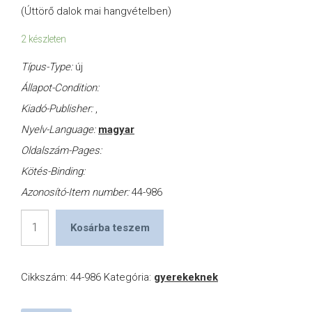
(Úttörő dalok mai hangvételben)
2 készleten
Típus-Type:
új
Állapot-Condition:
Kiadó-Publisher:
,
Nyelv-Language:
magyar
Oldalszám-Pages:
Kötés-Binding:
Azonosító-Item number:
44-986
Úttörőnek
Kosárba teszem
lenni
jó
Cikkszám:
44-986
Kategória:
gyerekeknek
mennyiség