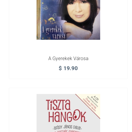
A Gyerekek Városa
$
19.90