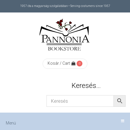
1957 óta a magyarság szolgálatában • Serving costumers since 1957
Menü
RÓLUNK
/
ABOUT
Kosár / Cart
0
US
Keresés…
FIZETÉS
/
Menü
CHECKOUT