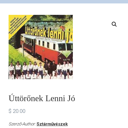
VÁSÁRLÁS
/
SHOP
KAPCSOLAT
/
Úttörőnek Lenni Jó
CONTACT
$
20.00
US
Szerző-Author:
Sztárművészek