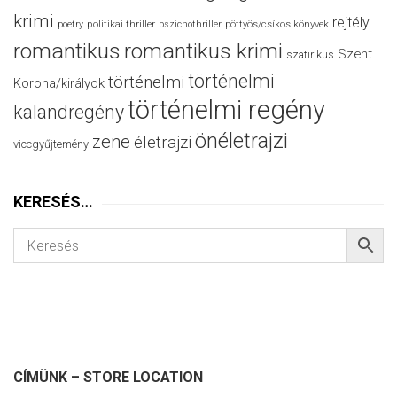
krimi
rejtély
politikai thriller
poetry
pszichothriller
pöttyös/csíkos könyvek
romantikus
romantikus krimi
Szent
szatirikus
történelmi
történelmi
Korona/királyok
történelmi regény
kalandregény
önéletrajzi
zene
életrajzi
viccgyűjtemény
KERESÉS…
CÍMÜNK – STORE LOCATION