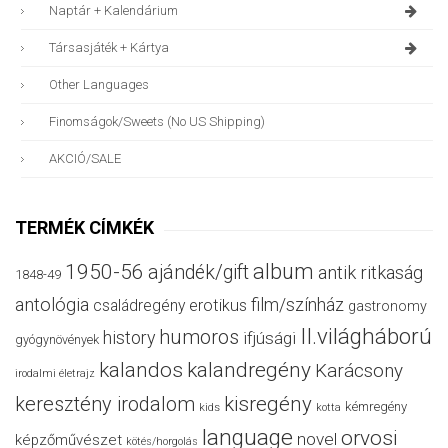
Naptár + Kalendárium
Társasjáték + Kártya
Other Languages
Finomságok/sweets (no US Shipping)
AKCIÓ/SALE
TERMÉK CÍMKÉK
album
1950-56
ajándék/gift
antik ritkaság
1848-49
antológia
film/színház
családregény
erotikus
gastronomy
II.világháború
humoros
history
ifjúsági
gyógynövények
kalandos
kalandregény
Karácsony
irodalmi életrajz
keresztény irodalom
kisregény
kémregény
kids
kotta
language
orvosi
novel
képzőművészet
kötés/horgolás