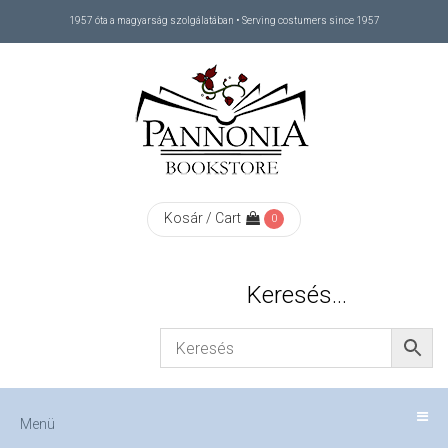
1957 óta a magyarság szolgálatában • Serving costumers since 1957
Menü
RÓLUNK
/
ABOUT
Kosár / Cart
0
US
Keresés…
FIZETÉS
/
Menü
CHECKOUT