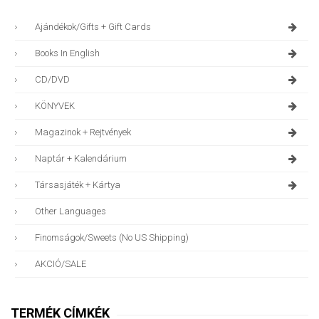
Ajándékok/gifts + Gift Cards
Books In English
CD/DVD
KÖNYVEK
Magazinok + Rejtvények
Naptár + Kalendárium
Társasjáték + Kártya
Other Languages
Finomságok/sweets (no US Shipping)
AKCIÓ/SALE
TERMÉK CÍMKÉK