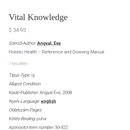
Vital Knowledge
$
34.95
Szerző-Author:
Angyal, Éva
Holistic Health – Reference and Dowsing Manual
1 készleten
Típus-Type:
új
Állapot-Condition:
Kiadó-Publisher:
Angyal Éva, 2008
Nyelv-Language:
english
Oldalszám-Pages:
Kötés-Binding:
puha
Azonosító-Item number:
30-922