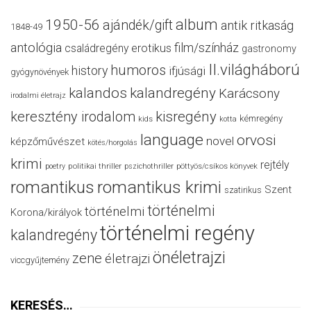
album
1950-56
ajándék/gift
antik ritkaság
1848-49
antológia
film/színház
családregény
erotikus
gastronomy
II.világháború
humoros
history
ifjúsági
gyógynövények
kalandos
kalandregény
Karácsony
irodalmi életrajz
keresztény irodalom
kisregény
kémregény
kids
kotta
language
orvosi
novel
képzőművészet
kötés/horgolás
krimi
rejtély
politikai thriller
poetry
pszichothriller
pöttyös/csíkos könyvek
romantikus
romantikus krimi
Szent
szatirikus
történelmi
történelmi
Korona/királyok
történelmi regény
kalandregény
önéletrajzi
zene
életrajzi
viccgyűjtemény
KERESÉS…