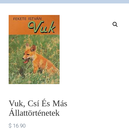
VÁSÁRLÁS
/
SHOP
KAPCSOLAT
/
CONTACT
Vuk, Csí És Más
Állattörténetek
US
$
16.90