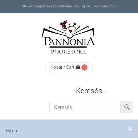
1957 óta a magyarság szolgálatában • Serving costumers since 1957
Menü
RÓLUNK
/
ABOUT
Kosár / Cart
0
US
Keresés…
FIZETÉS
/
Menü
CHECKOUT