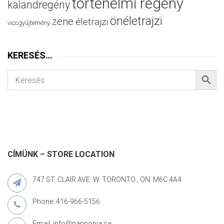
történelmi regény
kalandregény
önéletrajzi
zene
életrajzi
viccgyűjtemény
KERESÉS…
CÍMÜNK – STORE LOCATION
747 ST. CLAIR AVE. W. TORONTO , ON. M6C 4A4
Phone: 416-966-5156
Email: info@pannonia.ca