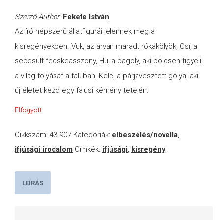
Szerző-Author:
Fekete István
Az író népszerű állatfigurái jelennek meg a
kisregényekben. Vuk, az árván maradt rókakölyök, Csí, a
sebesült fecskeasszony, Hu, a bagoly, aki bölcsen figyeli
a világ folyását a faluban, Kele, a párjavesztett gólya, aki
új életet kezd egy falusi kémény tetején.
Elfogyott
Cikkszám:
43-907
Kategóriák:
elbeszélés/novella
,
ifjúsági irodalom
Címkék:
ifjúsági
,
kisregény
LEÍRÁS