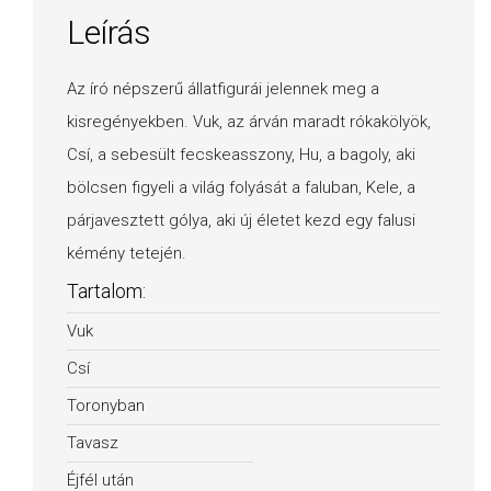
Leírás
Az író népszerű állatfigurái jelennek meg a
kisregényekben. Vuk, az árván maradt rókakölyök,
Csí, a sebesült fecskeasszony, Hu, a bagoly, aki
bölcsen figyeli a világ folyását a faluban, Kele, a
párjavesztett gólya, aki új életet kezd egy falusi
kémény tetején.
Tartalom:
Vuk
Csí
Toronyban
Tavasz
Éjfél után