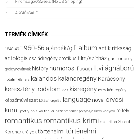
Finomságok/sweets (no US Shipping)
AKCIÓ/SALE
TERMÉK CÍMKÉK
album
1950-56
ajándék/gift
antik ritkaság
1848-49
antológia
film/színház
családregény
erotikus
gastronomy
II.világháború
humoros
history
ifjúsági
gyógynövények
kalandos
kalandregény
Karácsony
irodalmi életrajz
keresztény irodalom
kisregény
kémregény
kids
kotta
language
orvosi
novel
képzőművészet
kötés/horgolás
krimi
rejtély
politikai thriller
poetry
pszichothriller
pöttyös/csíkos könyvek
romantikus
romantikus krimi
Szent
szatirikus
történelmi
történelmi
Korona/királyok