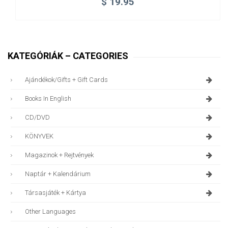
$
19.95
KATEGÓRIÁK – CATEGORIES
Ajándékok/gifts + Gift Cards
Books In English
CD/DVD
KÖNYVEK
Magazinok + Rejtvények
Naptár + Kalendárium
Társasjáték + Kártya
Other Languages