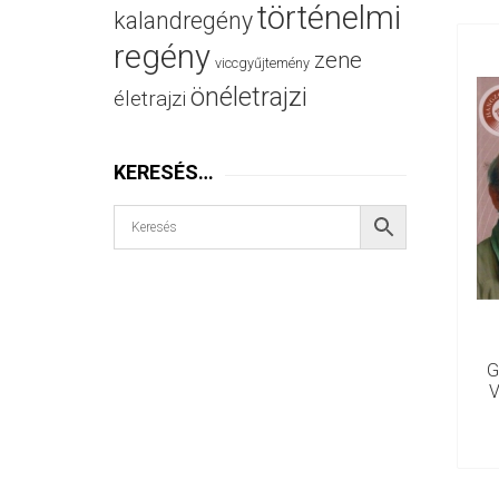
történelmi
kalandregény
regény
zene
viccgyűjtemény
önéletrajzi
életrajzi
KERESÉS…
G
V