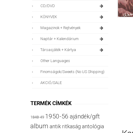
CD/DVD
KÖNYVEK
Magazinok + Rejtvények
Naptár + Kalendárium
Társasjáték + Kártya
Other Languages
Finomságok/sweets (no US Shipping)
AKCIÓ/SALE
TERMÉK CÍMKÉK
1950-56
ajándék/gift
1848-49
album
antik ritkaság
antológia