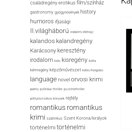
Ka
film/színház
családregény
erotikus
history
gastronomy
gyógynövények
humoros
ifjúsági
II.világháború
irodalmi életrajz
kalandos
kalandregény
keresztény
Karácsony
irodalom
kisregény
kids
kotta
képzőművészet
kémregény
kötés/horgolás
language
orvosi krimi
novel
politikai thriller
poetry
pszichothriller
rejtély
pöttyös/csíkos könyvek
romantikus
romantikus
krimi
Szent Korona/királyok
szatirikus
történelmi
történelmi