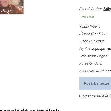
Szerző-Author:
Sól
1 készleten
Típus-Type:
új
Állapot-Condition:
Kiadó-Publisher:
,
Nyelv-Language:
ma
Oldalszám-Pages:
Kötés-Binding:
Azonosító-Item nu
Kosárba tesze
Cikkszám:
44-959
K