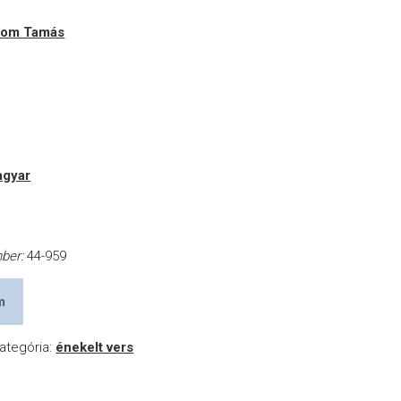
yom Tamás
gyar
mber:
44-959
m
ategória:
énekelt vers