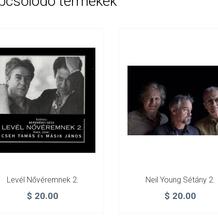
pcsolódó termékek
Levél Nővéremnek 2.
Neil Young Sétány 2.
$
20.00
$
20.00