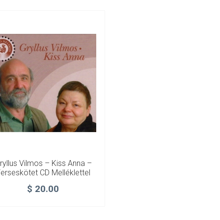
ryllus Vilmos – Kiss Anna –
erseskötet CD Melléklettel
$
20.00