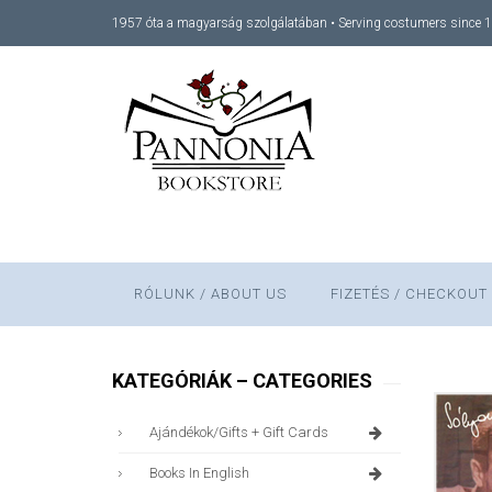
1957 óta a magyarság szolgálatában • Serving costumers since 
RÓLUNK / ABOUT US
FIZETÉS / CHECKOUT
KATEGÓRIÁK – CATEGORIES
Ajándékok/gifts + Gift Cards
Books In English