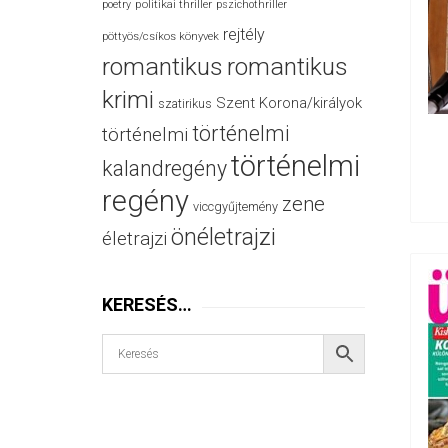
politikai thriller
poetry
pszichothriller
rejtély
pöttyös/csíkos könyvek
romantikus
romantikus
krimi
Szent Korona/királyok
szatirikus
történelmi
történelmi
történelmi
kalandregény
regény
zene
viccgyűjtemény
önéletrajzi
életrajzi
KERESÉS…