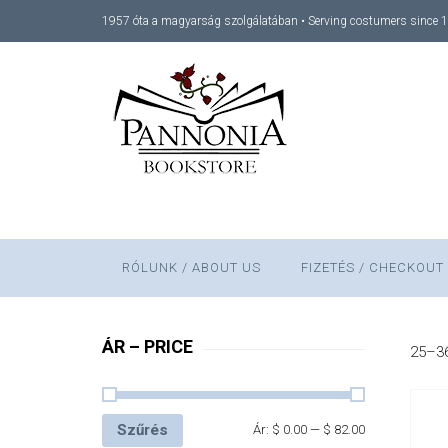
1957 óta a magyarság szolgálatában • Serving costumers since 
RÓLUNK / ABOUT US
FIZETÉS / CHECKOUT
ÁR – PRICE
25–36
Szűrés
Ár:
$ 0.00
—
$ 82.00