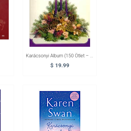
Karácsonyi Album (150 Ötlet – Díszek, Képeslapok, Maszkok Stb.)
$
19.99