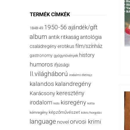
TERMÉK CÍMKÉK
1950-56
ajándék/gift
1848-49
album
antik ritkaság
antológia
film/színház
családregény
erotikus
history
gastronomy
gyógynövények
humoros
ifjúsági
II.világháború
irodalmi életrajz
kalandos
kalandregény
keresztény
Karácsony
irodalom
kisregény
kids
kotta
képzőművészet
kémregény
kötés/horgolás
language
orvosi krimi
novel