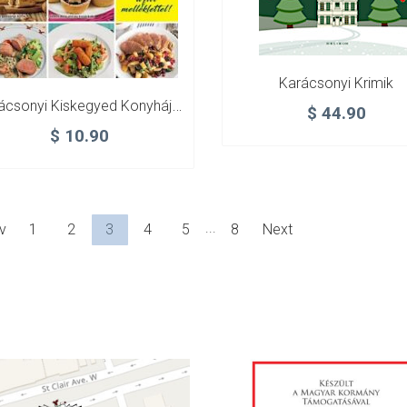
Karácsonyi Krimik
Karácsonyi Kiskegyed Konyhája Különszám – 2023/4 – Ünnep Egyszerűen
$
44.90
$
10.90
...
v
1
2
3
4
5
8
Next