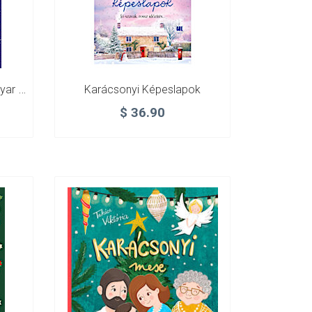
Karácsonyi Hangulat – Magyar Novellák
Karácsonyi Képeslapok
$
36.90