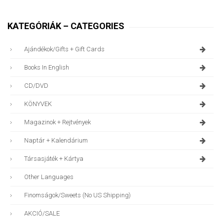
KATEGÓRIÁK – CATEGORIES
Ajándékok/gifts + Gift Cards
Books In English
CD/DVD
KÖNYVEK
Magazinok + Rejtvények
Naptár + Kalendárium
Társasjáték + Kártya
Other Languages
Finomságok/sweets (no US Shipping)
AKCIÓ/SALE