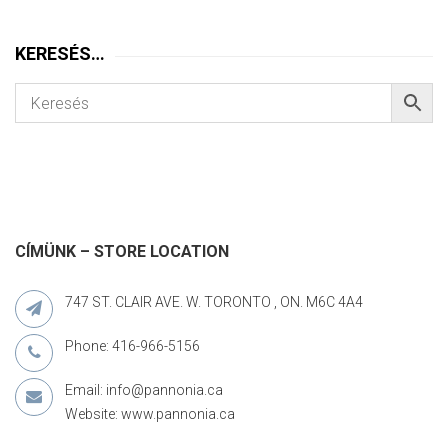
KERESÉS…
CÍMÜNK – STORE LOCATION
747 ST. CLAIR AVE. W. TORONTO , ON. M6C 4A4
Phone: 416-966-5156
Email: info@pannonia.ca
Website: www.pannonia.ca