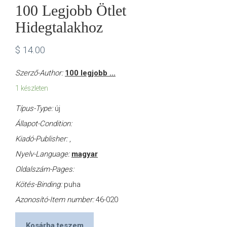
100 Legjobb Ötlet
Hidegtalakhoz
$
14.00
Szerző-Author:
100 legjobb ...
1 készleten
Típus-Type:
új
Állapot-Condition:
Kiadó-Publisher:
,
Nyelv-Language:
magyar
Oldalszám-Pages:
Kötés-Binding:
puha
Azonosító-Item number:
46-020
Kosárba teszem