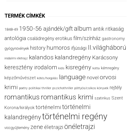
TERMÉK CÍMKÉK
album
1950-56
ajándék/gift
antik ritkaság
1848-49
antológia
film/színház
családregény
erotikus
gastronomy
II.világháború
humoros
history
ifjúsági
gyógynövények
kalandos
kalandregény
Karácsony
irodalmi életrajz
keresztény irodalom
kisregény
kémregény
kids
kotta
language
orvosi
novel
képzőművészet
kötés/horgolás
krimi
rejtély
politikai thriller
poetry
pszichothriller
pöttyös/csíkos könyvek
romantikus
romantikus krimi
Szent
szatirikus
történelmi
történelmi
Korona/királyok
történelmi regény
kalandregény
önéletrajzi
zene
életrajzi
viccgyűjtemény