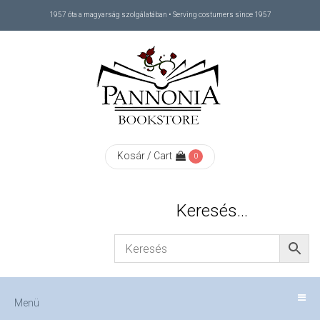
1957 óta a magyarság szolgálatában • Serving costumers since 1957
Menü
RÓLUNK
/
ABOUT
Kosár / Cart
0
US
Keresés…
FIZETÉS
/
Menü
CHECKOUT