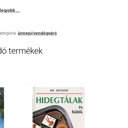
legjobb ...
ategória:
ünnepi/vendégváró
dó termékek