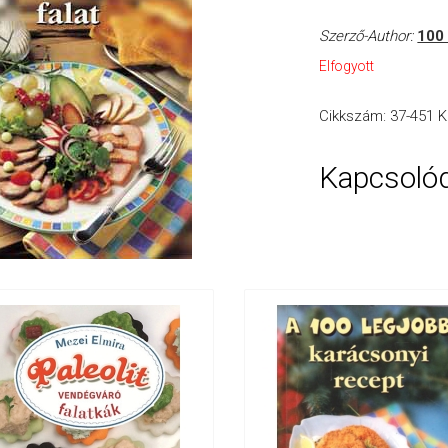
Szerző-Author:
100 
Elfogyott
Cikkszám:
37-451
K
Kapcsoló