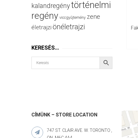
történelmi
kalandregény
regény
zene
viccgyűjtemény
önéletrajzi
életrajzi
Fa
KERESÉS…
CÍMÜNK – STORE LOCATION
747 ST. CLAIR AVE. W. TORONTO ,
ON. M6C 4A4