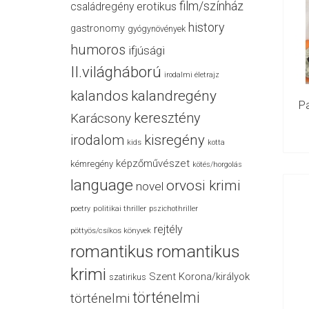
film/színház
családregény
erotikus
history
gastronomy
gyógynövények
humoros
ifjúsági
II.világháború
irodalmi életrajz
kalandos
kalandregény
Pa
keresztény
Karácsony
irodalom
kisregény
kids
kotta
képzőművészet
kémregény
kötés/horgolás
language
orvosi krimi
novel
politikai thriller
poetry
pszichothriller
rejtély
pöttyös/csíkos könyvek
romantikus
romantikus
krimi
Szent Korona/királyok
szatirikus
történelmi
történelmi