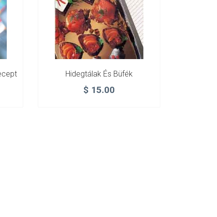
ecept
Hidegtálak És Büfék
$
15.00