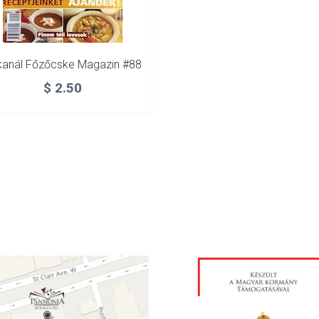
kanál Főzőcske Magazin #88
$
2.50