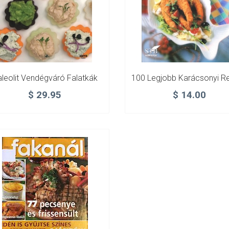
leolit Vendégváró Falatkák
100 Legjobb Karácsonyi R
$
29.95
$
14.00