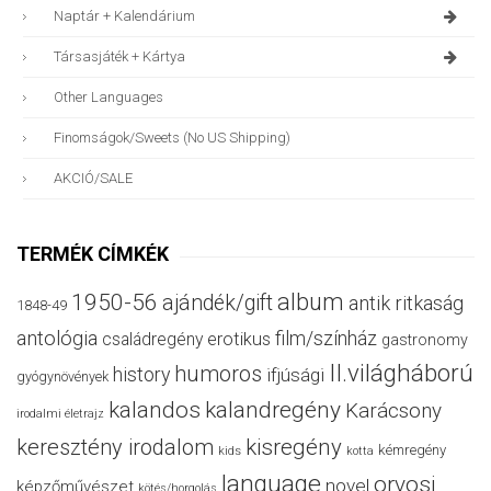
Naptár + Kalendárium
Társasjáték + Kártya
Other Languages
Finomságok/sweets (no US Shipping)
AKCIÓ/SALE
TERMÉK CÍMKÉK
album
1950-56
ajándék/gift
antik ritkaság
1848-49
antológia
film/színház
családregény
erotikus
gastronomy
II.világháború
humoros
history
ifjúsági
gyógynövények
kalandos
kalandregény
Karácsony
irodalmi életrajz
keresztény irodalom
kisregény
kémregény
kids
kotta
language
orvosi
novel
képzőművészet
kötés/horgolás