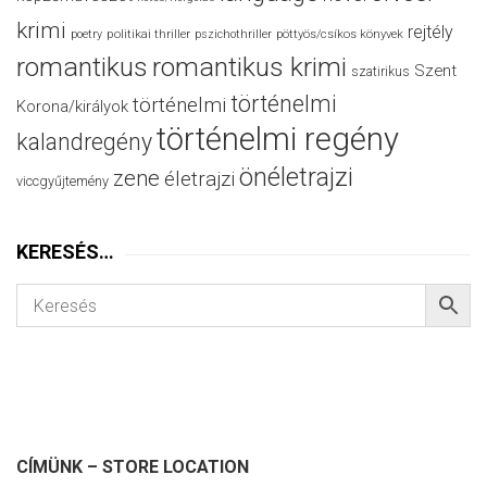
krimi
rejtély
politikai thriller
poetry
pszichothriller
pöttyös/csíkos könyvek
romantikus
romantikus krimi
Szent
szatirikus
történelmi
történelmi
Korona/királyok
történelmi regény
kalandregény
önéletrajzi
zene
életrajzi
viccgyűjtemény
KERESÉS…
CÍMÜNK – STORE LOCATION