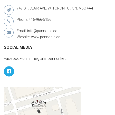
747 ST. CLAIR AVE. W. TORONTO , ON. M6C 4A4
Phone: 416-966-5156
Email: info@pannonia.ca
Website: www.pannonia.ca
SOCIAL MEDIA
Facebook-on is megtalál bennünket.