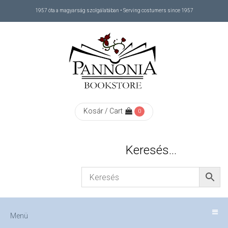
1957 óta a magyarság szolgálatában • Serving costumers since 1957
Menü
RÓLUNK
/
ABOUT
Kosár / Cart
0
US
Keresés…
FIZETÉS
/
Menü
CHECKOUT