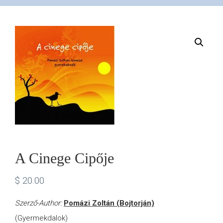
VÁSÁRLÁS
/
SHOP
KAPCSOLAT
/
A Cinege Cipője
CONTACT
$
20.00
US
Szerző-Author:
Pomázi Zoltán (Bojtorján)
(Gyermekdalok)