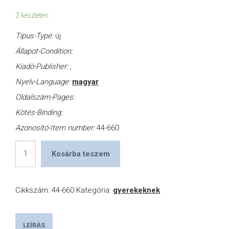
2 készleten
Típus-Type:
új
Állapot-Condition:
Kiadó-Publisher:
,
Nyelv-Language:
magyar
Oldalszám-Pages:
Kötés-Binding:
Azonosító-Item number:
44-660
A
Kosárba teszem
cinege
cipője
Cikkszám:
44-660
Kategória:
gyerekeknek
mennyiség
LEÍRÁS