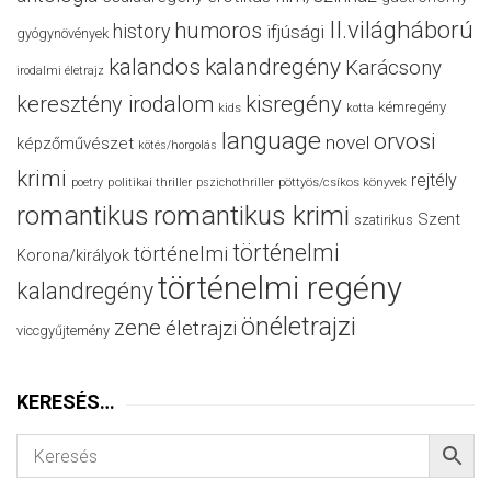
II.világháború
humoros
history
ifjúsági
gyógynövények
kalandos
kalandregény
Karácsony
irodalmi életrajz
keresztény irodalom
kisregény
kémregény
kids
kotta
language
orvosi
novel
képzőművészet
kötés/horgolás
krimi
rejtély
politikai thriller
poetry
pszichothriller
pöttyös/csíkos könyvek
romantikus
romantikus krimi
Szent
szatirikus
történelmi
történelmi
Korona/királyok
történelmi regény
kalandregény
önéletrajzi
zene
életrajzi
viccgyűjtemény
KERESÉS…