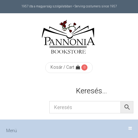
1957 óta a magyarság szolgálatában • Serving costumers since 1957
Menü
RÓLUNK
/
ABOUT
Kosár / Cart
0
US
Keresés…
FIZETÉS
/
Menü
CHECKOUT