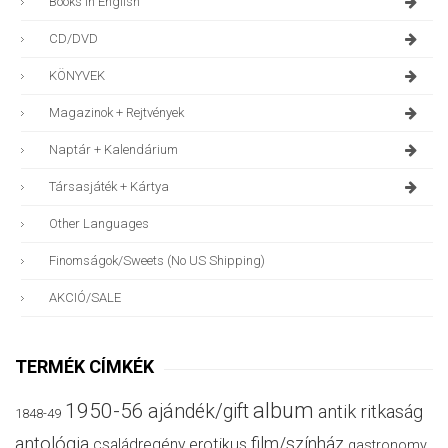
Books In English
CD/DVD
KÖNYVEK
Magazinok + Rejtvények
Naptár + Kalendárium
Társasjáték + Kártya
Other Languages
Finomságok/sweets (no US Shipping)
AKCIÓ/SALE
TERMÉK CÍMKÉK
album
1950-56
ajándék/gift
antik ritkaság
1848-49
antológia
film/színház
családregény
erotikus
gastronomy