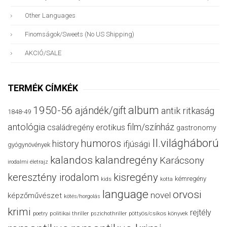
Other Languages
Finomságok/sweets (no US Shipping)
AKCIÓ/SALE
TERMÉK CÍMKÉK
album
1950-56
ajándék/gift
antik ritkaság
1848-49
antológia
film/színház
családregény
erotikus
gastronomy
II.világháború
humoros
history
ifjúsági
gyógynövények
kalandos
kalandregény
Karácsony
irodalmi életrajz
keresztény irodalom
kisregény
kémregény
kids
kotta
language
orvosi
novel
képzőművészet
kötés/horgolás
krimi
rejtély
politikai thriller
poetry
pszichothriller
pöttyös/csíkos könyvek