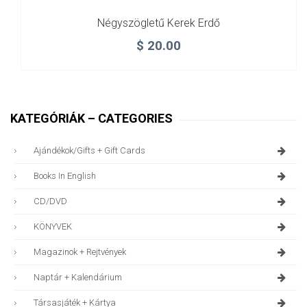
Négyszögletű Kerek Erdő
$
20.00
KATEGÓRIÁK – CATEGORIES
Ajándékok/gifts + Gift Cards
Books In English
CD/DVD
KÖNYVEK
Magazinok + Rejtvények
Naptár + Kalendárium
Társasjáték + Kártya