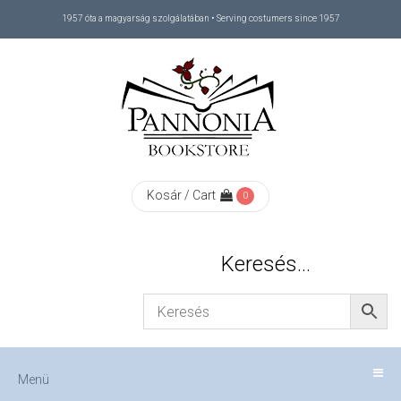
1957 óta a magyarság szolgálatában • Serving costumers since 1957
Menü
RÓLUNK
/
ABOUT
Kosár / Cart
0
US
Keresés…
FIZETÉS
/
Menü
CHECKOUT