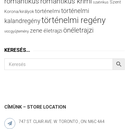
romantikus
romantikus krimi
Szent
szatirikus
történelmi
történelmi
Korona/királyok
történelmi regény
kalandregény
önéletrajzi
zene
életrajzi
viccgyűjtemény
KERESÉS…
CÍMÜNK – STORE LOCATION
747 ST. CLAIR AVE. W. TORONTO , ON. M6C 4A4