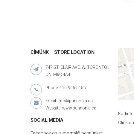
CÍMÜNK – STORE LOCATION
747 ST. CLAIR AVE. W. TORONTO ,
ON. M6C 4A4
Phone: 416-966-5156
Email: info@pannonia.ca
Website: www.pannonia.ca
Kattint
SOCIAL MEDIA
Click o
Facebook-on is megtalál bennünket.