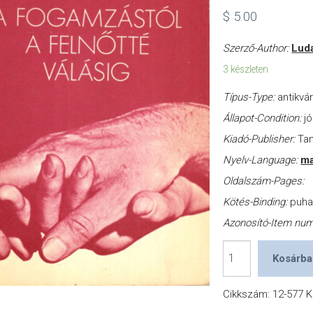
$
5.00
Szerző-Author:
Luda
3 készleten
Típus-Type:
antikvá
Állapot-Condition:
jó
Kiadó-Publisher:
Ta
Nyelv-Language:
ma
Oldalszám-Pages:
Kötés-Binding:
puh
Azonosító-Item nu
A
Kosárba
szexualitásról
-
Cikkszám:
12-577
K