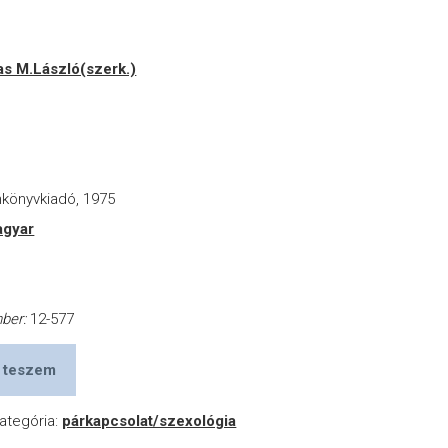
s M.László(szerk.)
r
nkönyvkiadó, 1975
gyar
a
mber:
12-577
 teszem
ategória:
párkapcsolat/szexológia