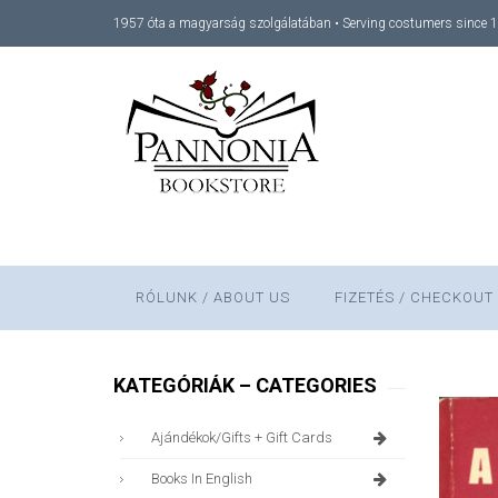
1957 óta a magyarság szolgálatában • Serving costumers since 
RÓLUNK / ABOUT US
FIZETÉS / CHECKOUT
KATEGÓRIÁK – CATEGORIES
Ajándékok/gifts + Gift Cards
Books In English