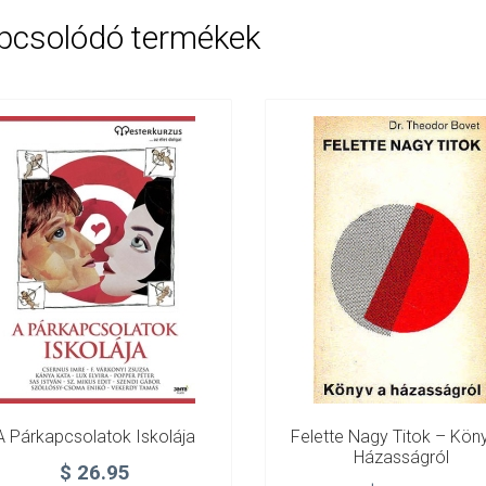
A
pcsolódó termékek
fogamzástól
a
felnőtté
válásig
mennyiség
A Párkapcsolatok Iskolája
Felette Nagy Titok – Kön
Házasságról
$
26.95