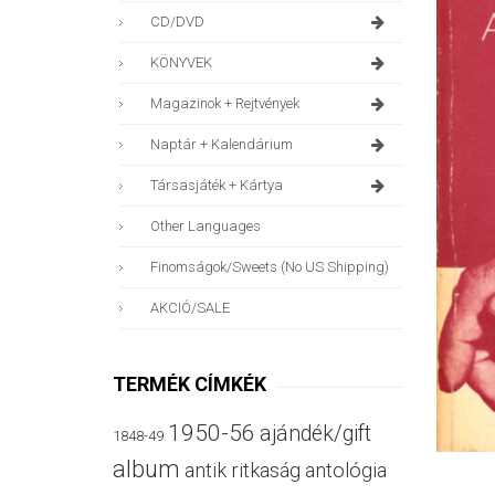
CD/DVD
KÖNYVEK
Magazinok + Rejtvények
Naptár + Kalendárium
Társasjáték + Kártya
Other Languages
Finomságok/sweets (no US Shipping)
AKCIÓ/SALE
TERMÉK CÍMKÉK
1950-56
ajándék/gift
1848-49
album
antik ritkaság
antológia