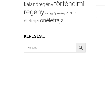
történelmi
kalandregény
regény
zene
viccgyűjtemény
önéletrajzi
életrajzi
KERESÉS…