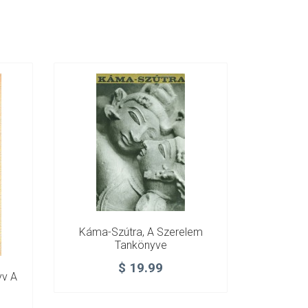
Káma-Szútra, A Szerelem
Tankönyve
$
19.99
yv A