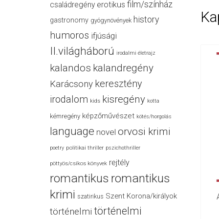
film/színház
családregény
erotikus
Ka
history
gastronomy
gyógynövények
humoros
ifjúsági
II.világháború
irodalmi életrajz
kalandos
kalandregény
keresztény
Karácsony
irodalom
kisregény
kids
kotta
képzőművészet
kémregény
kötés/horgolás
language
orvosi krimi
novel
politikai thriller
poetry
pszichothriller
rejtély
pöttyös/csíkos könyvek
romantikus
romantikus
krimi
Szent Korona/királyok
szatirikus
történelmi
történelmi