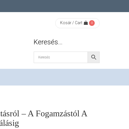
Kosár / Cart
0
Keresés…
tásról – A Fogamzástól A
álásig