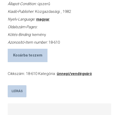
Állapot-Condition:
újszerű
Kiadó-Publisher:
Közgazdasági , 1982
Nyelv-Language:
magyar
Oldalszám-Pages:
Kötés-Binding:
kemény
Azonosító-Item number:
18-610
Kosárba teszem
Cikkszám:
18-610
Kategória:
ünnepi/vendégváró
LEÍRÁS