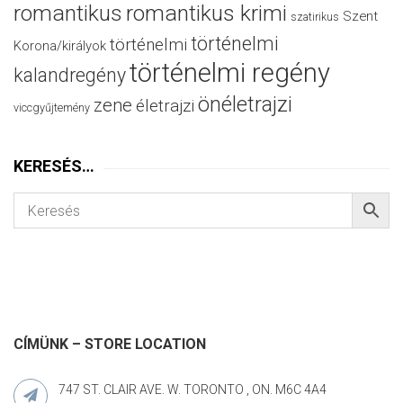
romantikus
romantikus krimi
Szent
szatirikus
történelmi
történelmi
Korona/királyok
történelmi regény
kalandregény
önéletrajzi
zene
életrajzi
viccgyűjtemény
KERESÉS…
CÍMÜNK – STORE LOCATION
747 ST. CLAIR AVE. W. TORONTO , ON. M6C 4A4