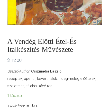
A Vendég Előtti Étel-És
Italkészítés Művészete
$
12.00
Szerző-Author:
Csizmadia László
receptek, aperitif, kevert italok, hideg-meleg előételek,
szeletelés, tálalás, kávé-tea
1 készleten
Típus-Type:
antikvár