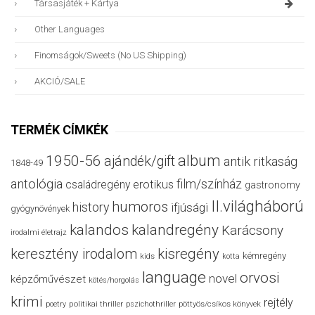
Társasjáték + Kártya
Other Languages
Finomságok/sweets (no US Shipping)
AKCIÓ/SALE
TERMÉK CÍMKÉK
album
1950-56
ajándék/gift
antik ritkaság
1848-49
antológia
film/színház
családregény
erotikus
gastronomy
II.világháború
humoros
history
ifjúsági
gyógynövények
kalandos
kalandregény
Karácsony
irodalmi életrajz
keresztény irodalom
kisregény
kémregény
kids
kotta
language
orvosi
novel
képzőművészet
kötés/horgolás
krimi
rejtély
politikai thriller
poetry
pszichothriller
pöttyös/csíkos könyvek