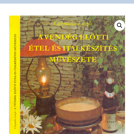
VÁSÁRLÁS
/
SHOP
KAPCSOLAT
/
CONTACT
US