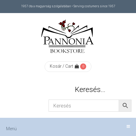
1957 óta a magyarság szolgálatában • Serving costumers since 1957
Menü
RÓLUNK
/
ABOUT
Kosár / Cart
0
US
Keresés…
FIZETÉS
/
Menü
CHECKOUT