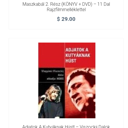
Maszkabál 2. Rész (KÖNYV + DVD) – 11 Dal
Rajzfilmmelléklettel
$
29.00
Adjatok A Kutyáknak Húst! – Viszockij Dalok