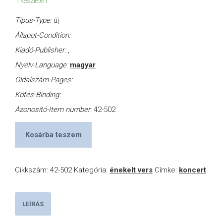
1 készleten
Típus-Type:
új
Állapot-Condition:
Kiadó-Publisher:
,
Nyelv-Language:
magyar
Oldalszám-Pages:
Kötés-Binding:
Azonosító-Item number:
42-502
Kosárba teszem
Cikkszám:
42-502
Kategória:
énekelt vers
Címke:
koncert
LEÍRÁS