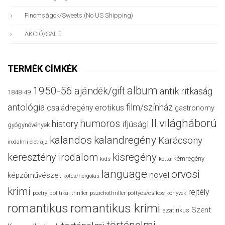
Finomságok/sweets (no US Shipping)
AKCIÓ/SALE
TERMÉK CÍMKÉK
album
1950-56
ajándék/gift
antik ritkaság
1848-49
antológia
film/színház
családregény
erotikus
gastronomy
II.világháború
humoros
history
ifjúsági
gyógynövények
kalandos
kalandregény
Karácsony
irodalmi életrajz
keresztény irodalom
kisregény
kémregény
kids
kotta
language
orvosi
novel
képzőművészet
kötés/horgolás
krimi
rejtély
politikai thriller
poetry
pszichothriller
pöttyös/csíkos könyvek
romantikus
romantikus krimi
Szent
szatirikus