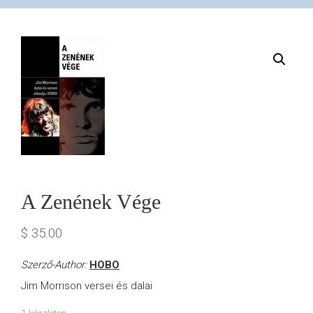
VÁSÁRLÁS
/
SHOP
KAPCSOLAT
/
A Zenének Vége
$
35.00
CONTACT
Szerző-Author:
HOBO
US
Jim Morrison versei és dalai