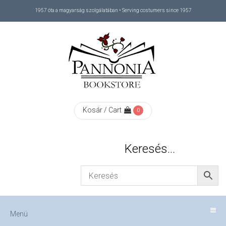
1957 óta a magyarság szolgálatában • Serving costumers since 1957
Menü
RÓLUNK
/
ABOUT
Kosár / Cart
0
US
Keresés…
FIZETÉS
/
Menü
CHECKOUT