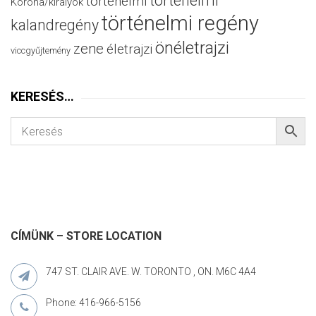
történelmi
történelmi
Korona/királyok
történelmi regény
kalandregény
önéletrajzi
zene
életrajzi
viccgyűjtemény
KERESÉS…
CÍMÜNK – STORE LOCATION
747 ST. CLAIR AVE. W. TORONTO , ON. M6C 4A4
Phone: 416-966-5156