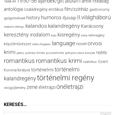
album
1950-56
ajándék/gift
antik ritkaság
1848-49
antológia
film/színház
családregény
erotikus
gastronomy
II.világháború
humoros
history
ifjúsági
gyógynövények
kalandos
kalandregény
Karácsony
irodalmi életrajz
keresztény irodalom
kisregény
kémregény
kids
kotta
language
orvosi
novel
képzőművészet
kötés/horgolás
krimi
rejtély
politikai thriller
poetry
pszichothriller
pöttyös/csíkos könyvek
romantikus
romantikus krimi
Szent
szatirikus
történelmi
történelmi
Korona/királyok
történelmi regény
kalandregény
önéletrajzi
zene
életrajzi
viccgyűjtemény
KERESÉS…