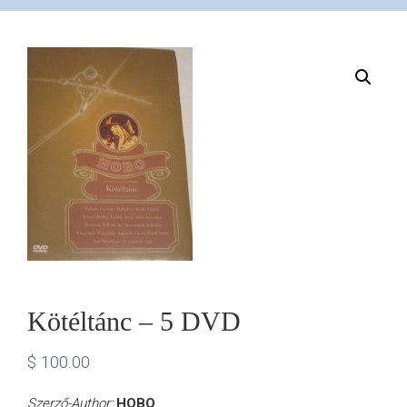
VÁSÁRLÁS
/
SHOP
KAPCSOLAT
/
CONTACT
Kötéltánc – 5 DVD
US
$
100.00
Szerző-Author:
HOBO