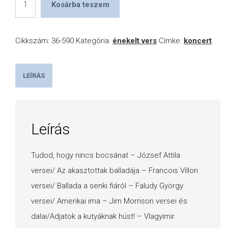
Kosárba teszem
-
5
Cikkszám:
36-590
Kategória:
énekelt vers
Címke:
koncert
DVD
mennyiség
LEÍRÁS
Leírás
Tudod, hogy nincs bocsánat – József Attila
versei/ Az akasztottak balladája – Francois Villon
versei/ Ballada a senki fiáról – Faludy György
versei/ Amerikai ima – Jim Morrison versei és
dalai/Adjatok a kutyáknak húst! – Vlagyimir