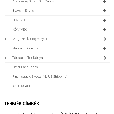
Ajándékok/gifts + Gift Cards
Books In English
CD/DVD
KÖNYVEK
Magazinok + Rejtvények
Naptár + Kalendárium
Társasjáték + Kártya
Other Languages
Finomságok/sweets (no US Shipping)
AKCIÓ/SALE
TERMÉK CÍMKÉK