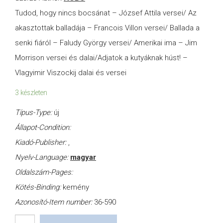
Tudod, hogy nincs bocsánat – József Attila versei/ Az
akasztottak balladája – Francois Villon versei/ Ballada a
senki fiáról – Faludy György versei/ Amerikai ima – Jim
Morrison versei és dalai/Adjatok a kutyáknak húst! –
Vlagyimir Viszockij dalai és versei
3 készleten
Típus-Type:
új
Állapot-Condition:
Kiadó-Publisher:
,
Nyelv-Language:
magyar
Oldalszám-Pages:
Kötés-Binding:
kemény
Azonosító-Item number:
36-590
Kötéltánc