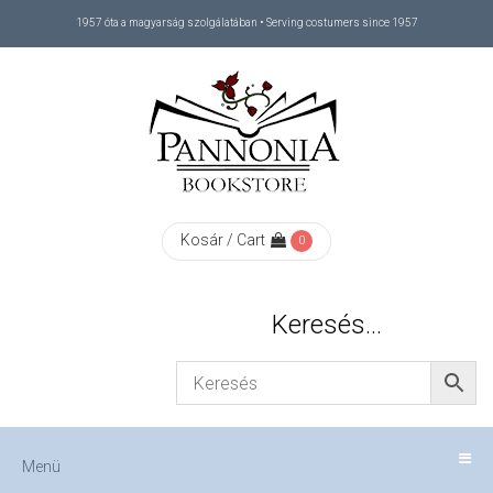
1957 óta a magyarság szolgálatában • Serving costumers since 1957
Menü
RÓLUNK
/
ABOUT
Kosár / Cart
0
US
Keresés…
FIZETÉS
/
Menü
CHECKOUT