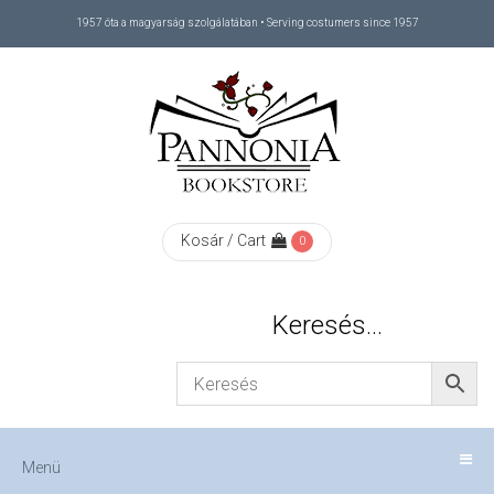
1957 óta a magyarság szolgálatában • Serving costumers since 1957
Menü
RÓLUNK
/
ABOUT
Kosár / Cart
0
US
Keresés…
FIZETÉS
/
Menü
CHECKOUT