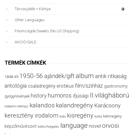
Társasjáték + Kártya
Other Languages
Finomságok/sweets (no US Shipping)
AKCIÓ/SALE
TERMÉK CÍMKÉK
album
1950-56
ajándék/gift
antik ritkaság
1848-49
antológia
film/színház
családregény
erotikus
gastronomy
II.világháború
humoros
history
ifjúsági
gyógynövények
kalandos
kalandregény
Karácsony
irodalmi életrajz
keresztény irodalom
kisregény
kémregény
kids
kotta
language
orvosi
novel
képzőművészet
kötés/horgolás