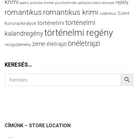
krimi
rejtély
politikai thriller
poetry
pszichothriller
pöttyös/csíkos könyvek
romantikus
romantikus krimi
Szent
szatirikus
történelmi
történelmi
Korona/királyok
történelmi regény
kalandregény
önéletrajzi
zene
életrajzi
viccgyűjtemény
KERESÉS…
CÍMÜNK – STORE LOCATION