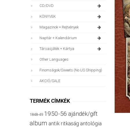
CD/DVD
KÖNYVEK
Magazinok + Rejtvények
Naptár + Kalendárium
Társasjáték + Kártya
Other Languages
Finomságok/sweets (no US Shipping)
AKCIÓ/SALE
TERMÉK CÍMKÉK
1950-56
ajándék/gift
1848-49
album
antik ritkaság
antológia