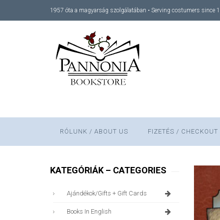
1957 óta a magyarság szolgálatában • Serving costumers since 
RÓLUNK / ABOUT US
FIZETÉS / CHECKOUT
KATEGÓRIÁK – CATEGORIES
Ajándékok/gifts + Gift Cards
Books In English