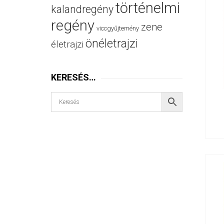
történelmi
kalandregény
regény
zene
viccgyűjtemény
önéletrajzi
életrajzi
KERESÉS…