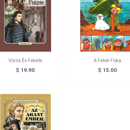
Vörös És Fekete
A Fehér Fóka
$
19.90
$
15.00