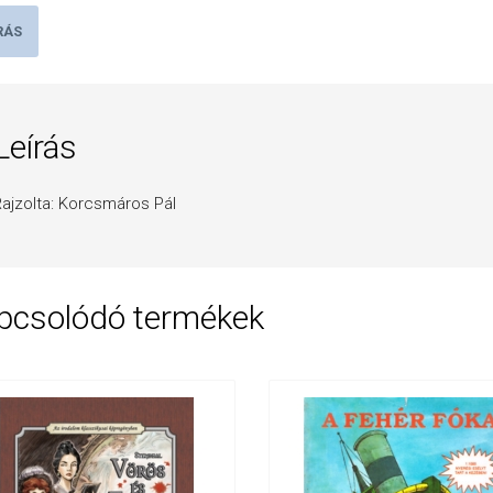
RÁS
Leírás
ajzolta: Korcsmáros Pál
pcsolódó termékek