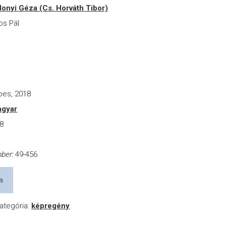
onyi Géza (Cs. Horváth Tibor)
os Pál
pes, 2018
gyar
8
a
mber:
49-456
m
ategória:
képregény