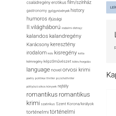
film/színház
családregény
erotikus
LEÍ
history
gastronomy
gyógynövények
humoros
ifjúsági
II.világháború
irodalmi életrajz
kalandos
kalandregény
keresztény
Karácsony
R
irodalom
kisregény
kids
kotta
képzőművészet
kémregény
kötés/horgolás
language
orvosi krimi
novel
Ka
politikai thriller
poetry
pszichothriller
rejtély
pöttyös/csíkos könyvek
romantikus
romantikus
krimi
Szent Korona/királyok
szatirikus
történelmi
történelmi