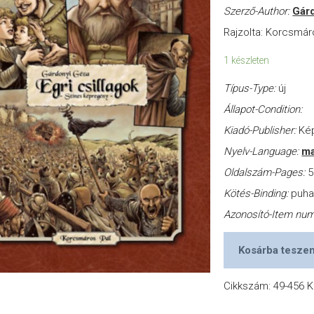
Szerző-Author:
Gárd
Rajzolta: Korcsmár
1 készleten
Típus-Type:
új
Állapot-Condition:
Kiadó-Publisher:
Ké
Nyelv-Language:
ma
Oldalszám-Pages:
5
Kötés-Binding:
puh
Azonosító-Item nu
Kosárba tesze
Cikkszám:
49-456
K